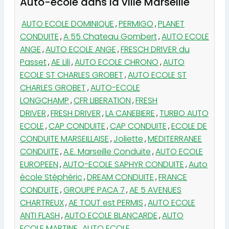
Auto-école dans la ville Marseille
AUTO ECOLE DOMINIQUE
,
PERMIGO
,
PLANET
CONDUITE
,
A 55 Chateau Gombert
,
AUTO ECOLE
ANGE
,
AUTO ECOLE ANGE
,
FRESCH DRIVER du
Passet
,
AE Lili
,
AUTO ECOLE CHRONO
,
AUTO
ECOLE ST CHARLES GROBET
,
AUTO ECOLE ST
CHARLES GROBET
,
AUTO-ECOLE
LONGCHAMP
,
CFR LIBERATION
,
FRESH
DRIVER
,
FRESH DRIVER
,
LA CANEBIERE
,
TURBO AUTO
ECOLE
,
CAP CONDUITE
,
CAP CONDUITE
,
ECOLE DE
CONDUITE MARSEILLAISE
,
Joliette
,
MEDITERRANEE
CONDUITE
,
A.E. Marseille Conduite
,
AUTO ECOLE
EUROPEEN
,
AUTO-ECOLE SAPHYR CONDUITE
,
Auto
école Stéphéric
,
DREAM CONDUITE
,
FRANCE
CONDUITE
,
GROUPE PACA 7
,
AE 5 AVENUES
CHARTREUX
,
AE TOUT est PERMIS
,
AUTO ECOLE
ANTI FLASH
,
AUTO ECOLE BLANCARDE
,
AUTO
ECOLE MARTINE
,
AUTO ECOLE