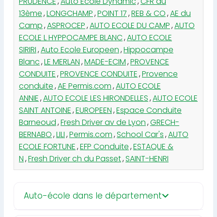
PRUDENCE
,
Auto Ecole Dynamic
,
CFR du
13ème
,
LONGCHAMP
,
POINT 17
,
REB & CO
,
AE du
Camp
,
ASPROCEP
,
AUTO ECOLE DU CAMP
,
AUTO
ECOLE L HYPPOCAMPE BLANC
,
AUTO ECOLE
SIRIRI
,
Auto Ecole Europeen
,
Hippocampe
Blanc
,
LE MERLAN
,
MADE-ECIM
,
PROVENCE
CONDUITE
,
PROVENCE CONDUITE
,
Provence
conduite
,
AE Permis.com
,
AUTO ECOLE
ANNIE
,
AUTO ECOLE LES HIRONDELLES
,
AUTO ECOLE
SAINT ANTOINE
,
EUROPEEN
,
Espace Conduite
Barneoud
,
Fresh Driver av de Lyon
,
GRECH-
BERNABO
,
LILI
,
Permis.com
,
School Car's
,
AUTO
ECOLE FORTUNE
,
EFP Conduite
,
ESTAQUE &
N
,
Fresh Driver ch du Passet
,
SAINT-HENRI
Auto-école dans le département