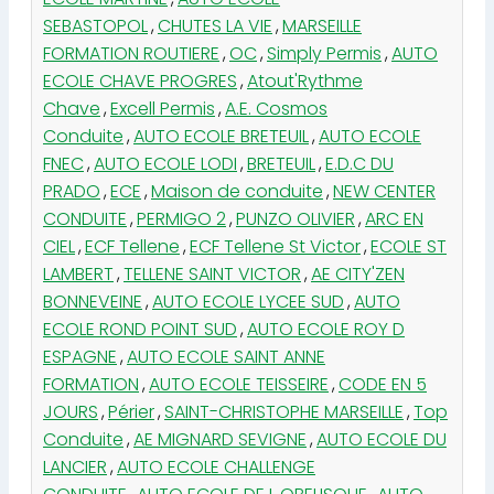
SEBASTOPOL
,
CHUTES LA VIE
,
MARSEILLE
FORMATION ROUTIERE
,
OC
,
Simply Permis
,
AUTO
ECOLE CHAVE PROGRES
,
Atout'Rythme
Chave
,
Excell Permis
,
A.E. Cosmos
Conduite
,
AUTO ECOLE BRETEUIL
,
AUTO ECOLE
FNEC
,
AUTO ECOLE LODI
,
BRETEUIL
,
E.D.C DU
PRADO
,
ECE
,
Maison de conduite
,
NEW CENTER
CONDUITE
,
PERMIGO 2
,
PUNZO OLIVIER
,
ARC EN
CIEL
,
ECF Tellene
,
ECF Tellene St Victor
,
ECOLE ST
LAMBERT
,
TELLENE SAINT VICTOR
,
AE CITY'ZEN
BONNEVEINE
,
AUTO ECOLE LYCEE SUD
,
AUTO
ECOLE ROND POINT SUD
,
AUTO ECOLE ROY D
ESPAGNE
,
AUTO ECOLE SAINT ANNE
FORMATION
,
AUTO ECOLE TEISSEIRE
,
CODE EN 5
JOURS
,
Périer
,
SAINT-CHRISTOPHE MARSEILLE
,
Top
Conduite
,
AE MIGNARD SEVIGNE
,
AUTO ECOLE DU
LANCIER
,
AUTO ECOLE CHALLENGE