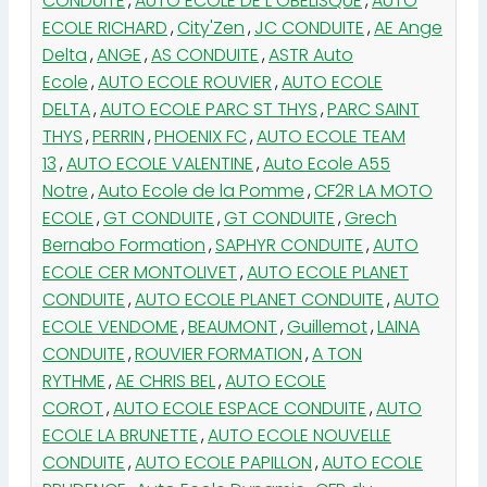
CONDUITE
,
AUTO ECOLE DE L OBELISQUE
,
AUTO
ECOLE RICHARD
,
City'Zen
,
JC CONDUITE
,
AE Ange
Delta
,
ANGE
,
AS CONDUITE
,
ASTR Auto
Ecole
,
AUTO ECOLE ROUVIER
,
AUTO ECOLE
DELTA
,
AUTO ECOLE PARC ST THYS
,
PARC SAINT
THYS
,
PERRIN
,
PHOENIX FC
,
AUTO ECOLE TEAM
13
,
AUTO ECOLE VALENTINE
,
Auto Ecole A55
Notre
,
Auto Ecole de la Pomme
,
CF2R LA MOTO
ECOLE
,
GT CONDUITE
,
GT CONDUITE
,
Grech
Bernabo Formation
,
SAPHYR CONDUITE
,
AUTO
ECOLE CER MONTOLIVET
,
AUTO ECOLE PLANET
CONDUITE
,
AUTO ECOLE PLANET CONDUITE
,
AUTO
ECOLE VENDOME
,
BEAUMONT
,
Guillemot
,
LAINA
CONDUITE
,
ROUVIER FORMATION
,
A TON
RYTHME
,
AE CHRIS BEL
,
AUTO ECOLE
COROT
,
AUTO ECOLE ESPACE CONDUITE
,
AUTO
ECOLE LA BRUNETTE
,
AUTO ECOLE NOUVELLE
CONDUITE
,
AUTO ECOLE PAPILLON
,
AUTO ECOLE