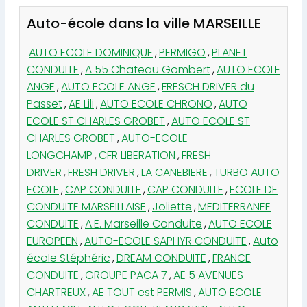
Auto-école dans la ville MARSEILLE
AUTO ECOLE DOMINIQUE
,
PERMIGO
,
PLANET
CONDUITE
,
A 55 Chateau Gombert
,
AUTO ECOLE
ANGE
,
AUTO ECOLE ANGE
,
FRESCH DRIVER du
Passet
,
AE Lili
,
AUTO ECOLE CHRONO
,
AUTO
ECOLE ST CHARLES GROBET
,
AUTO ECOLE ST
CHARLES GROBET
,
AUTO-ECOLE
LONGCHAMP
,
CFR LIBERATION
,
FRESH
DRIVER
,
FRESH DRIVER
,
LA CANEBIERE
,
TURBO AUTO
ECOLE
,
CAP CONDUITE
,
CAP CONDUITE
,
ECOLE DE
CONDUITE MARSEILLAISE
,
Joliette
,
MEDITERRANEE
CONDUITE
,
A.E. Marseille Conduite
,
AUTO ECOLE
EUROPEEN
,
AUTO-ECOLE SAPHYR CONDUITE
,
Auto
école Stéphéric
,
DREAM CONDUITE
,
FRANCE
CONDUITE
,
GROUPE PACA 7
,
AE 5 AVENUES
CHARTREUX
,
AE TOUT est PERMIS
,
AUTO ECOLE