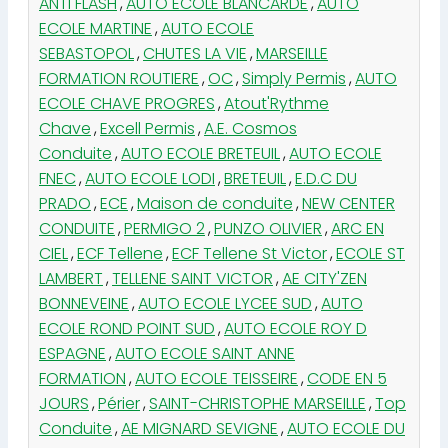
ANTI FLASH
,
AUTO ECOLE BLANCARDE
,
AUTO
ECOLE MARTINE
,
AUTO ECOLE
SEBASTOPOL
,
CHUTES LA VIE
,
MARSEILLE
FORMATION ROUTIERE
,
OC
,
Simply Permis
,
AUTO
ECOLE CHAVE PROGRES
,
Atout'Rythme
Chave
,
Excell Permis
,
A.E. Cosmos
Conduite
,
AUTO ECOLE BRETEUIL
,
AUTO ECOLE
FNEC
,
AUTO ECOLE LODI
,
BRETEUIL
,
E.D.C DU
PRADO
,
ECE
,
Maison de conduite
,
NEW CENTER
CONDUITE
,
PERMIGO 2
,
PUNZO OLIVIER
,
ARC EN
CIEL
,
ECF Tellene
,
ECF Tellene St Victor
,
ECOLE ST
LAMBERT
,
TELLENE SAINT VICTOR
,
AE CITY'ZEN
BONNEVEINE
,
AUTO ECOLE LYCEE SUD
,
AUTO
ECOLE ROND POINT SUD
,
AUTO ECOLE ROY D
ESPAGNE
,
AUTO ECOLE SAINT ANNE
FORMATION
,
AUTO ECOLE TEISSEIRE
,
CODE EN 5
JOURS
,
Périer
,
SAINT-CHRISTOPHE MARSEILLE
,
Top
Conduite
,
AE MIGNARD SEVIGNE
,
AUTO ECOLE DU