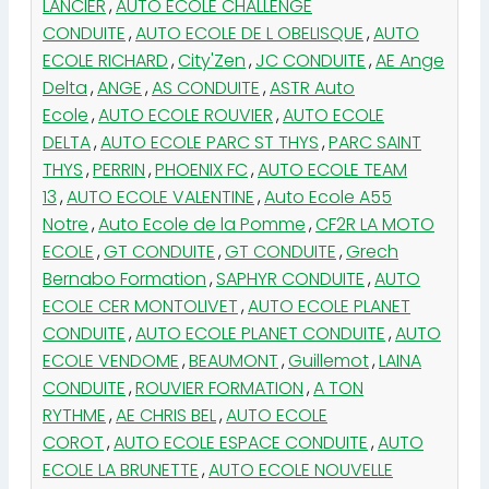
LANCIER
,
AUTO ECOLE CHALLENGE
CONDUITE
,
AUTO ECOLE DE L OBELISQUE
,
AUTO
ECOLE RICHARD
,
City'Zen
,
JC CONDUITE
,
AE Ange
Delta
,
ANGE
,
AS CONDUITE
,
ASTR Auto
Ecole
,
AUTO ECOLE ROUVIER
,
AUTO ECOLE
DELTA
,
AUTO ECOLE PARC ST THYS
,
PARC SAINT
THYS
,
PERRIN
,
PHOENIX FC
,
AUTO ECOLE TEAM
13
,
AUTO ECOLE VALENTINE
,
Auto Ecole A55
Notre
,
Auto Ecole de la Pomme
,
CF2R LA MOTO
ECOLE
,
GT CONDUITE
,
GT CONDUITE
,
Grech
Bernabo Formation
,
SAPHYR CONDUITE
,
AUTO
ECOLE CER MONTOLIVET
,
AUTO ECOLE PLANET
CONDUITE
,
AUTO ECOLE PLANET CONDUITE
,
AUTO
ECOLE VENDOME
,
BEAUMONT
,
Guillemot
,
LAINA
CONDUITE
,
ROUVIER FORMATION
,
A TON
RYTHME
,
AE CHRIS BEL
,
AUTO ECOLE
COROT
,
AUTO ECOLE ESPACE CONDUITE
,
AUTO
ECOLE LA BRUNETTE
,
AUTO ECOLE NOUVELLE