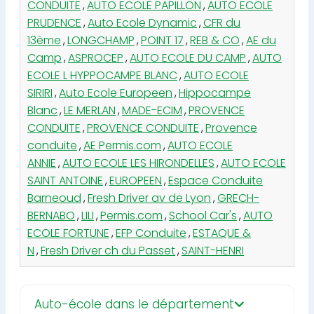
CONDUITE
,
AUTO ECOLE PAPILLON
,
AUTO ECOLE
PRUDENCE
,
Auto Ecole Dynamic
,
CFR du
13ème
,
LONGCHAMP
,
POINT 17
,
REB & CO
,
AE du
Camp
,
ASPROCEP
,
AUTO ECOLE DU CAMP
,
AUTO
ECOLE L HYPPOCAMPE BLANC
,
AUTO ECOLE
SIRIRI
,
Auto Ecole Europeen
,
Hippocampe
Blanc
,
LE MERLAN
,
MADE-ECIM
,
PROVENCE
CONDUITE
,
PROVENCE CONDUITE
,
Provence
conduite
,
AE Permis.com
,
AUTO ECOLE
ANNIE
,
AUTO ECOLE LES HIRONDELLES
,
AUTO ECOLE
SAINT ANTOINE
,
EUROPEEN
,
Espace Conduite
Barneoud
,
Fresh Driver av de Lyon
,
GRECH-
BERNABO
,
LILI
,
Permis.com
,
School Car's
,
AUTO
ECOLE FORTUNE
,
EFP Conduite
,
ESTAQUE &
N
,
Fresh Driver ch du Passet
,
SAINT-HENRI
Auto-école dans le département