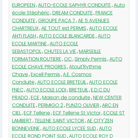
EUROPEEN
,
AUTO-ECOLE SAPHYR CONDUITE
,
Auto
école Stéphéric
,
DREAM CONDUITE
,
FRANCE
CONDUITE
,
GROUPE PACA 7
,
AE 5 AVENUES
CHARTREUX
,
AE TOUT est PERMIS
,
AUTO ECOLE
ANTI FLASH
,
AUTO ECOLE BLANCARDE
,
AUTO
ECOLE MARTINE
,
AUTO ECOLE
SEBASTOPOL
,
CHUTES LA VIE
,
MARSEILLE
FORMATION ROUTIERE
,
OC
,
Simply Permis
,
AUTO
ECOLE CHAVE PROGRES
,
Atout'Rythme
Chave
,
Excell Permis
,
A.E. Cosmos
Conduite
,
AUTO ECOLE BRETEUIL
,
AUTO ECOLE
FNEC
,
AUTO ECOLE LODI
,
BRETEUIL
,
E.D.C DU
PRADO
,
ECE
,
Maison de conduite
,
NEW CENTER
CONDUITE
,
PERMIGO 2
,
PUNZO OLIVIER
,
ARC EN
CIEL
,
ECF Tellene
,
ECF Tellene St Victor
,
ECOLE ST
LAMBERT
,
TELLENE SAINT VICTOR
,
AE CITY'ZEN
BONNEVEINE
,
AUTO ECOLE LYCEE SUD
,
AUTO
ECOLE ROND POINT SUD
,
AUTO ECOLE ROY D