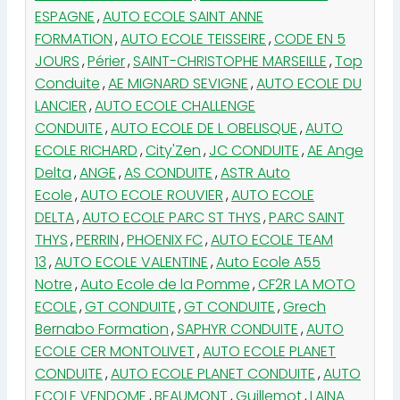
ESPAGNE
,
AUTO ECOLE SAINT ANNE
FORMATION
,
AUTO ECOLE TEISSEIRE
,
CODE EN 5
JOURS
,
Périer
,
SAINT-CHRISTOPHE MARSEILLE
,
Top
Conduite
,
AE MIGNARD SEVIGNE
,
AUTO ECOLE DU
LANCIER
,
AUTO ECOLE CHALLENGE
CONDUITE
,
AUTO ECOLE DE L OBELISQUE
,
AUTO
ECOLE RICHARD
,
City'Zen
,
JC CONDUITE
,
AE Ange
Delta
,
ANGE
,
AS CONDUITE
,
ASTR Auto
Ecole
,
AUTO ECOLE ROUVIER
,
AUTO ECOLE
DELTA
,
AUTO ECOLE PARC ST THYS
,
PARC SAINT
THYS
,
PERRIN
,
PHOENIX FC
,
AUTO ECOLE TEAM
13
,
AUTO ECOLE VALENTINE
,
Auto Ecole A55
Notre
,
Auto Ecole de la Pomme
,
CF2R LA MOTO
ECOLE
,
GT CONDUITE
,
GT CONDUITE
,
Grech
Bernabo Formation
,
SAPHYR CONDUITE
,
AUTO
ECOLE CER MONTOLIVET
,
AUTO ECOLE PLANET
CONDUITE
,
AUTO ECOLE PLANET CONDUITE
,
AUTO
ECOLE VENDOME
,
BEAUMONT
,
Guillemot
,
LAINA