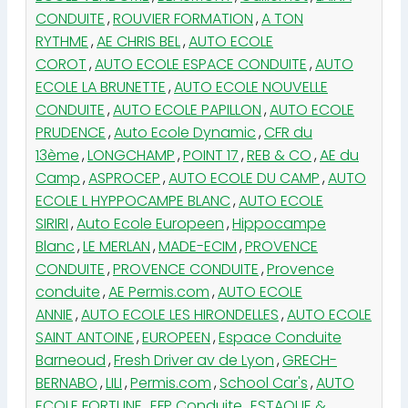
CONDUITE
,
ROUVIER FORMATION
,
A TON
RYTHME
,
AE CHRIS BEL
,
AUTO ECOLE
COROT
,
AUTO ECOLE ESPACE CONDUITE
,
AUTO
ECOLE LA BRUNETTE
,
AUTO ECOLE NOUVELLE
CONDUITE
,
AUTO ECOLE PAPILLON
,
AUTO ECOLE
PRUDENCE
,
Auto Ecole Dynamic
,
CFR du
13ème
,
LONGCHAMP
,
POINT 17
,
REB & CO
,
AE du
Camp
,
ASPROCEP
,
AUTO ECOLE DU CAMP
,
AUTO
ECOLE L HYPPOCAMPE BLANC
,
AUTO ECOLE
SIRIRI
,
Auto Ecole Europeen
,
Hippocampe
Blanc
,
LE MERLAN
,
MADE-ECIM
,
PROVENCE
CONDUITE
,
PROVENCE CONDUITE
,
Provence
conduite
,
AE Permis.com
,
AUTO ECOLE
ANNIE
,
AUTO ECOLE LES HIRONDELLES
,
AUTO ECOLE
SAINT ANTOINE
,
EUROPEEN
,
Espace Conduite
Barneoud
,
Fresh Driver av de Lyon
,
GRECH-
BERNABO
,
LILI
,
Permis.com
,
School Car's
,
AUTO
ECOLE FORTUNE
,
EFP Conduite
,
ESTAQUE &