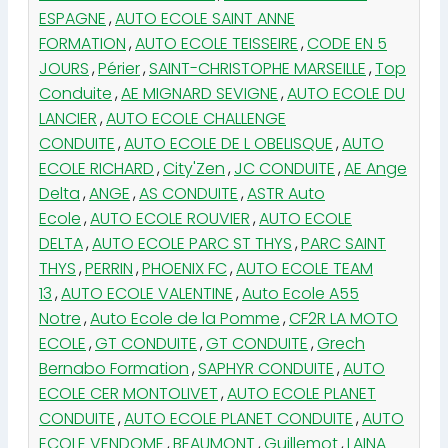
ESPAGNE
,
AUTO ECOLE SAINT ANNE
FORMATION
,
AUTO ECOLE TEISSEIRE
,
CODE EN 5
JOURS
,
Périer
,
SAINT-CHRISTOPHE MARSEILLE
,
Top
Conduite
,
AE MIGNARD SEVIGNE
,
AUTO ECOLE DU
LANCIER
,
AUTO ECOLE CHALLENGE
CONDUITE
,
AUTO ECOLE DE L OBELISQUE
,
AUTO
ECOLE RICHARD
,
City'Zen
,
JC CONDUITE
,
AE Ange
Delta
,
ANGE
,
AS CONDUITE
,
ASTR Auto
Ecole
,
AUTO ECOLE ROUVIER
,
AUTO ECOLE
DELTA
,
AUTO ECOLE PARC ST THYS
,
PARC SAINT
THYS
,
PERRIN
,
PHOENIX FC
,
AUTO ECOLE TEAM
13
,
AUTO ECOLE VALENTINE
,
Auto Ecole A55
Notre
,
Auto Ecole de la Pomme
,
CF2R LA MOTO
ECOLE
,
GT CONDUITE
,
GT CONDUITE
,
Grech
Bernabo Formation
,
SAPHYR CONDUITE
,
AUTO
ECOLE CER MONTOLIVET
,
AUTO ECOLE PLANET
CONDUITE
,
AUTO ECOLE PLANET CONDUITE
,
AUTO
ECOLE VENDOME
,
BEAUMONT
,
Guillemot
,
LAINA