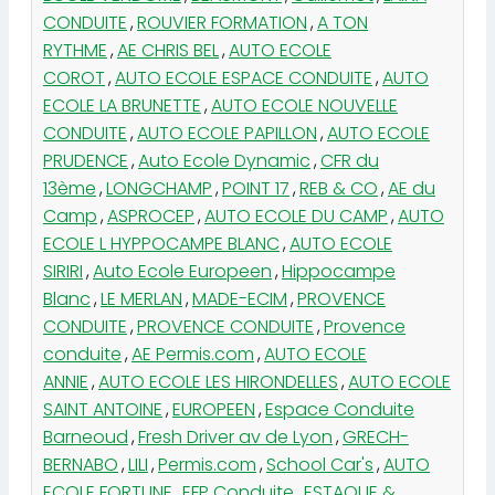
CONDUITE
,
ROUVIER FORMATION
,
A TON
RYTHME
,
AE CHRIS BEL
,
AUTO ECOLE
COROT
,
AUTO ECOLE ESPACE CONDUITE
,
AUTO
ECOLE LA BRUNETTE
,
AUTO ECOLE NOUVELLE
CONDUITE
,
AUTO ECOLE PAPILLON
,
AUTO ECOLE
PRUDENCE
,
Auto Ecole Dynamic
,
CFR du
13ème
,
LONGCHAMP
,
POINT 17
,
REB & CO
,
AE du
Camp
,
ASPROCEP
,
AUTO ECOLE DU CAMP
,
AUTO
ECOLE L HYPPOCAMPE BLANC
,
AUTO ECOLE
SIRIRI
,
Auto Ecole Europeen
,
Hippocampe
Blanc
,
LE MERLAN
,
MADE-ECIM
,
PROVENCE
CONDUITE
,
PROVENCE CONDUITE
,
Provence
conduite
,
AE Permis.com
,
AUTO ECOLE
ANNIE
,
AUTO ECOLE LES HIRONDELLES
,
AUTO ECOLE
SAINT ANTOINE
,
EUROPEEN
,
Espace Conduite
Barneoud
,
Fresh Driver av de Lyon
,
GRECH-
BERNABO
,
LILI
,
Permis.com
,
School Car's
,
AUTO
ECOLE FORTUNE
,
EFP Conduite
,
ESTAQUE &