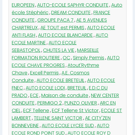
EUROPEEN
,
AUTO-ECOLE SAPHYR CONDUITE
,
Auto
école Stéphéric
,
DREAM CONDUITE
,
FRANCE
CONDUITE
,
GROUPE PACA 7
,
AE 5 AVENUES
CHARTREUX
,
AE TOUT est PERMIS
,
AUTO ECOLE
ANTI FLASH
,
AUTO ECOLE BLANCARDE
,
AUTO
ECOLE MARTINE
,
AUTO ECOLE
SEBASTOPOL
,
CHUTES LA VIE
,
MARSEILLE
FORMATION ROUTIERE
,
OC
,
Simply Permis
,
AUTO
ECOLE CHAVE PROGRES
,
Atout'Rythme
Chave
,
Excell Permis
,
A.E. Cosmos
Conduite
,
AUTO ECOLE BRETEUIL
,
AUTO ECOLE
FNEC
,
AUTO ECOLE LODI
,
BRETEUIL
,
E.D.C DU
PRADO
,
ECE
,
Maison de conduite
,
NEW CENTER
CONDUITE
,
PERMIGO 2
,
PUNZO OLIVIER
,
ARC EN
CIEL
,
ECF Tellene
,
ECF Tellene St Victor
,
ECOLE ST
LAMBERT
,
TELLENE SAINT VICTOR
,
AE CITY'ZEN
BONNEVEINE
,
AUTO ECOLE LYCEE SUD
,
AUTO
ECOLE ROND POINT SUD
,
AUTO ECOLE ROY D