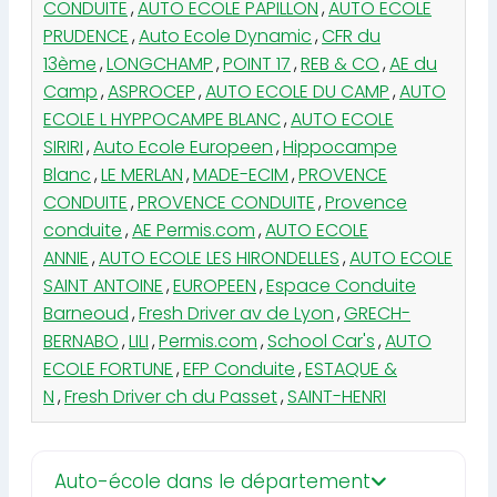
CONDUITE
,
AUTO ECOLE PAPILLON
,
AUTO ECOLE
PRUDENCE
,
Auto Ecole Dynamic
,
CFR du
13ème
,
LONGCHAMP
,
POINT 17
,
REB & CO
,
AE du
Camp
,
ASPROCEP
,
AUTO ECOLE DU CAMP
,
AUTO
ECOLE L HYPPOCAMPE BLANC
,
AUTO ECOLE
SIRIRI
,
Auto Ecole Europeen
,
Hippocampe
Blanc
,
LE MERLAN
,
MADE-ECIM
,
PROVENCE
CONDUITE
,
PROVENCE CONDUITE
,
Provence
conduite
,
AE Permis.com
,
AUTO ECOLE
ANNIE
,
AUTO ECOLE LES HIRONDELLES
,
AUTO ECOLE
SAINT ANTOINE
,
EUROPEEN
,
Espace Conduite
Barneoud
,
Fresh Driver av de Lyon
,
GRECH-
BERNABO
,
LILI
,
Permis.com
,
School Car's
,
AUTO
ECOLE FORTUNE
,
EFP Conduite
,
ESTAQUE &
N
,
Fresh Driver ch du Passet
,
SAINT-HENRI
Auto-école dans le département