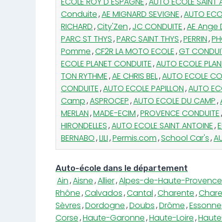
ECOLE ROY D ESPAGNE
,
AUTO ECOLE SAINT
Conduite
,
AE MIGNARD SEVIGNE
,
AUTO ECO
RICHARD
,
City'Zen
,
JC CONDUITE
,
AE Ange 
PARC ST THYS
,
PARC SAINT THYS
,
PERRIN
,
PH
Pomme
,
CF2R LA MOTO ECOLE
,
GT CONDUI
ECOLE PLANET CONDUITE
,
AUTO ECOLE PLAN
TON RYTHME
,
AE CHRIS BEL
,
AUTO ECOLE C
CONDUITE
,
AUTO ECOLE PAPILLON
,
AUTO EC
Camp
,
ASPROCEP
,
AUTO ECOLE DU CAMP
,
MERLAN
,
MADE-ECIM
,
PROVENCE CONDUITE
HIRONDELLES
,
AUTO ECOLE SAINT ANTOINE
,
BERNABO
,
LILI
,
Permis.com
,
School Car's
,
A
Auto-école dans le département
Ain
,
Aisne
,
Allier
,
Alpes-de-Haute-Provence
Rhône
,
Calvados
,
Cantal
,
Charente
,
Chare
Sèvres
,
Dordogne
,
Doubs
,
Drôme
,
Essonne
Corse
,
Haute-Garonne
,
Haute-Loire
,
Haute