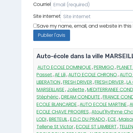
Courriel
Site internet
Save my name, email, and website in this
Auto-école dans la ville MARSEIL
AUTO ECOLE DOMINIQUE
,
PERMIGO
,
PLANET
Passet
,
AE Lili
,
AUTO ECOLE CHRONO
,
AUTO 
LIBERATION
,
FRESH DRIVER
,
FRESH DRIVER
,
LA
MARSEILLAISE
,
Joliette
,
MEDITERRANEE COND
Stéphéric
,
DREAM CONDUITE
,
FRANCE COND
ECOLE BLANCARDE
,
AUTO ECOLE MARTINE
,
A
ECOLE CHAVE PROGRES
,
Atout'Rythme Ch
LODI
,
BRETEUIL
,
E.D.C DU PRADO
,
ECE
,
Maiso
Tellene St Victor
,
ECOLE ST LAMBERT
,
TELLE