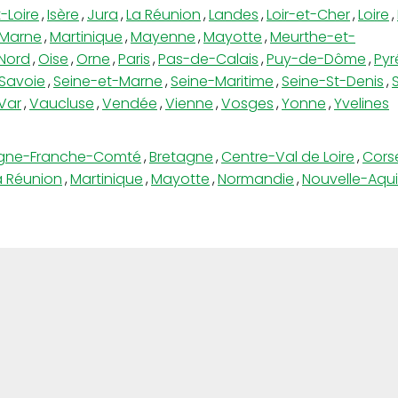
-Loire
,
Isère
,
Jura
,
La Réunion
,
Landes
,
Loir-et-Cher
,
Loire
,
Marne
,
Martinique
,
Mayenne
,
Mayotte
,
Meurthe-et-
Nord
,
Oise
,
Orne
,
Paris
,
Pas-de-Calais
,
Puy-de-Dôme
,
Pyr
Savoie
,
Seine-et-Marne
,
Seine-Maritime
,
Seine-St-Denis
,
Var
,
Vaucluse
,
Vendée
,
Vienne
,
Vosges
,
Yonne
,
Yvelines
gne-Franche-Comté
,
Bretagne
,
Centre-Val de Loire
,
Cors
a Réunion
,
Martinique
,
Mayotte
,
Normandie
,
Nouvelle-Aqui