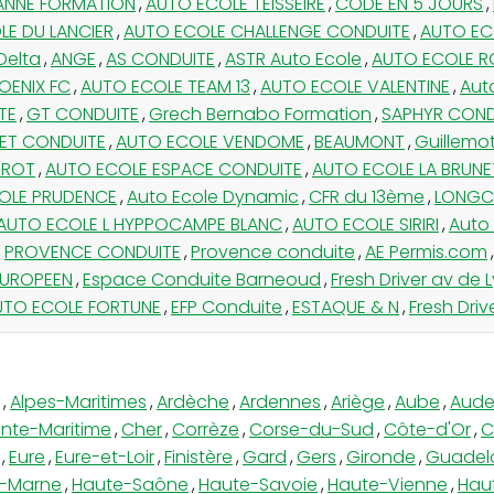
 ANNE FORMATION
,
AUTO ECOLE TEISSEIRE
,
CODE EN 5 JOURS
,
LE DU LANCIER
,
AUTO ECOLE CHALLENGE CONDUITE
,
AUTO ECO
Delta
,
ANGE
,
AS CONDUITE
,
ASTR Auto Ecole
,
AUTO ECOLE R
OENIX FC
,
AUTO ECOLE TEAM 13
,
AUTO ECOLE VALENTINE
,
Aut
TE
,
GT CONDUITE
,
Grech Bernabo Formation
,
SAPHYR COND
ET CONDUITE
,
AUTO ECOLE VENDOME
,
BEAUMONT
,
Guillemo
OROT
,
AUTO ECOLE ESPACE CONDUITE
,
AUTO ECOLE LA BRUNE
OLE PRUDENCE
,
Auto Ecole Dynamic
,
CFR du 13ème
,
LONGC
AUTO ECOLE L HYPPOCAMPE BLANC
,
AUTO ECOLE SIRIRI
,
Auto
,
PROVENCE CONDUITE
,
Provence conduite
,
AE Permis.com
,
EUROPEEN
,
Espace Conduite Barneoud
,
Fresh Driver av de 
UTO ECOLE FORTUNE
,
EFP Conduite
,
ESTAQUE & N
,
Fresh Driv
,
Alpes-Maritimes
,
Ardèche
,
Ardennes
,
Ariège
,
Aube
,
Aud
nte-Maritime
,
Cher
,
Corrèze
,
Corse-du-Sud
,
Côte-d'Or
,
C
,
Eure
,
Eure-et-Loir
,
Finistère
,
Gard
,
Gers
,
Gironde
,
Guadel
-Marne
,
Haute-Saône
,
Haute-Savoie
,
Haute-Vienne
,
Hau