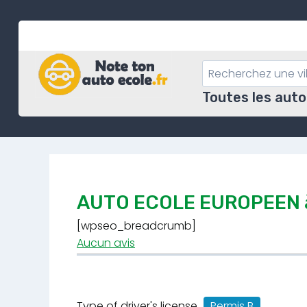
Skip
to
content
Toutes les auto
AUTO ECOLE EUROPEEN 
[wpseo_breadcrumb]
Aucun avis
Type of driver's license
Permis B