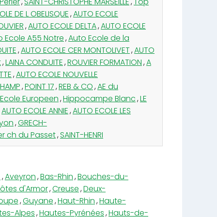
Périer
,
SAINT-CHRISTOPHE MARSEILLE
,
Top
LE DE L OBELISQUE
,
AUTO ECOLE
OUVIER
,
AUTO ECOLE DELTA
,
AUTO ECOLE
o Ecole A55 Notre
,
Auto Ecole de la
UITE
,
AUTO ECOLE CER MONTOLIVET
,
AUTO
t
,
LAINA CONDUITE
,
ROUVIER FORMATION
,
A
TTE
,
AUTO ECOLE NOUVELLE
HAMP
,
POINT 17
,
REB & CO
,
AE du
 Ecole Europeen
,
Hippocampe Blanc
,
LE
AUTO ECOLE ANNIE
,
AUTO ECOLE LES
Lyon
,
GRECH-
er ch du Passet
,
SAINT-HENRI
e
,
Aveyron
,
Bas-Rhin
,
Bouches-du-
ôtes d'Armor
,
Creuse
,
Deux-
oupe
,
Guyane
,
Haut-Rhin
,
Haute-
tes-Alpes
,
Hautes-Pyrénées
,
Hauts-de-