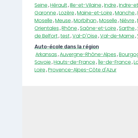
Seine
,
Hérault
,
Ille-et-Vilaine
,
Indre
,
Indre-et
Garonne
,
Lozère
,
Maine-et-Loire
,
Manche
,
Moselle
,
Meuse
,
Morbihan
,
Moselle
,
Nièvre
,
Orientales
,
Rhône
,
Saône-et-Loire
,
Sarthe
,
de Belfort
,
test
,
Val-D'Oise
,
Val-de-Marne
,
Auto-école dans la région
Arkansas
,
Auvergne-Rhône-Alpes
,
Bourgo
Savoie
,
Hauts-de-France
,
Île-de-France
,
L
Loire
,
Provence-Alpes-Côte d'Azur