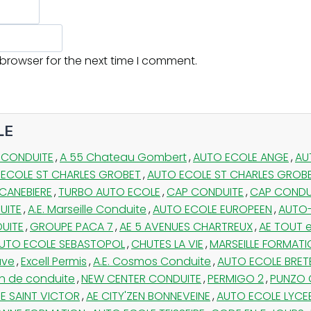
 browser for the next time I comment.
LE
 CONDUITE
,
A 55 Chateau Gombert
,
AUTO ECOLE ANGE
,
AU
ECOLE ST CHARLES GROBET
,
AUTO ECOLE ST CHARLES GROB
 CANEBIERE
,
TURBO AUTO ECOLE
,
CAP CONDUITE
,
CAP CONDU
UITE
,
A.E. Marseille Conduite
,
AUTO ECOLE EUROPEEN
,
AUTO-
UITE
,
GROUPE PACA 7
,
AE 5 AVENUES CHARTREUX
,
AE TOUT e
UTO ECOLE SEBASTOPOL
,
CHUTES LA VIE
,
MARSEILLE FORMATI
ave
,
Excell Permis
,
A.E. Cosmos Conduite
,
AUTO ECOLE BRETE
n de conduite
,
NEW CENTER CONDUITE
,
PERMIGO 2
,
PUNZO O
NE SAINT VICTOR
,
AE CITY'ZEN BONNEVEINE
,
AUTO ECOLE LYCE