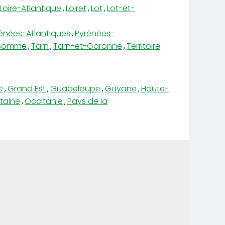
Loire-Atlantique
,
Loiret
,
Lot
,
Lot-et-
énées-Atlantiques
,
Pyrénées-
Somme
,
Tarn
,
Tarn-et-Garonne
,
Territoire
e
,
Grand Est
,
Guadeloupe
,
Guyane
,
Haute-
taine
,
Occitanie
,
Pays de la