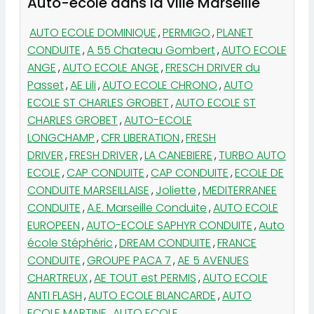
Auto-école dans la ville Marseille
AUTO ECOLE DOMINIQUE
,
PERMIGO
,
PLANET
CONDUITE
,
A 55 Chateau Gombert
,
AUTO ECOLE
ANGE
,
AUTO ECOLE ANGE
,
FRESCH DRIVER du
Passet
,
AE Lili
,
AUTO ECOLE CHRONO
,
AUTO
ECOLE ST CHARLES GROBET
,
AUTO ECOLE ST
CHARLES GROBET
,
AUTO-ECOLE
LONGCHAMP
,
CFR LIBERATION
,
FRESH
DRIVER
,
FRESH DRIVER
,
LA CANEBIERE
,
TURBO AUTO
ECOLE
,
CAP CONDUITE
,
CAP CONDUITE
,
ECOLE DE
CONDUITE MARSEILLAISE
,
Joliette
,
MEDITERRANEE
CONDUITE
,
A.E. Marseille Conduite
,
AUTO ECOLE
EUROPEEN
,
AUTO-ECOLE SAPHYR CONDUITE
,
Auto
école Stéphéric
,
DREAM CONDUITE
,
FRANCE
CONDUITE
,
GROUPE PACA 7
,
AE 5 AVENUES
CHARTREUX
,
AE TOUT est PERMIS
,
AUTO ECOLE
ANTI FLASH
,
AUTO ECOLE BLANCARDE
,
AUTO
ECOLE MARTINE
,
AUTO ECOLE