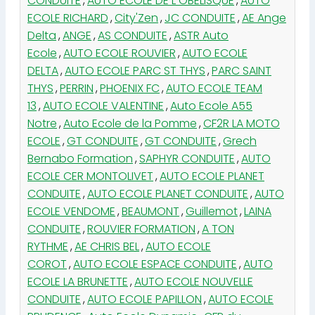
CONDUITE
,
AUTO ECOLE DE L OBELISQUE
,
AUTO
ECOLE RICHARD
,
City'Zen
,
JC CONDUITE
,
AE Ange
Delta
,
ANGE
,
AS CONDUITE
,
ASTR Auto
Ecole
,
AUTO ECOLE ROUVIER
,
AUTO ECOLE
DELTA
,
AUTO ECOLE PARC ST THYS
,
PARC SAINT
THYS
,
PERRIN
,
PHOENIX FC
,
AUTO ECOLE TEAM
13
,
AUTO ECOLE VALENTINE
,
Auto Ecole A55
Notre
,
Auto Ecole de la Pomme
,
CF2R LA MOTO
ECOLE
,
GT CONDUITE
,
GT CONDUITE
,
Grech
Bernabo Formation
,
SAPHYR CONDUITE
,
AUTO
ECOLE CER MONTOLIVET
,
AUTO ECOLE PLANET
CONDUITE
,
AUTO ECOLE PLANET CONDUITE
,
AUTO
ECOLE VENDOME
,
BEAUMONT
,
Guillemot
,
LAINA
CONDUITE
,
ROUVIER FORMATION
,
A TON
RYTHME
,
AE CHRIS BEL
,
AUTO ECOLE
COROT
,
AUTO ECOLE ESPACE CONDUITE
,
AUTO
ECOLE LA BRUNETTE
,
AUTO ECOLE NOUVELLE
CONDUITE
,
AUTO ECOLE PAPILLON
,
AUTO ECOLE