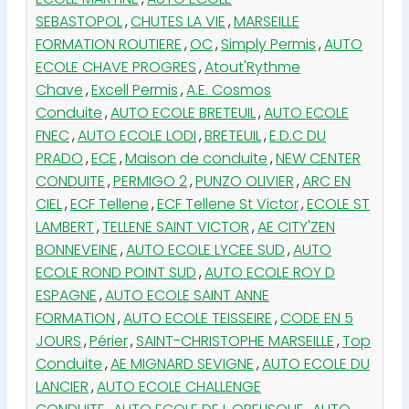
SEBASTOPOL
,
CHUTES LA VIE
,
MARSEILLE
FORMATION ROUTIERE
,
OC
,
Simply Permis
,
AUTO
ECOLE CHAVE PROGRES
,
Atout'Rythme
Chave
,
Excell Permis
,
A.E. Cosmos
Conduite
,
AUTO ECOLE BRETEUIL
,
AUTO ECOLE
FNEC
,
AUTO ECOLE LODI
,
BRETEUIL
,
E.D.C DU
PRADO
,
ECE
,
Maison de conduite
,
NEW CENTER
CONDUITE
,
PERMIGO 2
,
PUNZO OLIVIER
,
ARC EN
CIEL
,
ECF Tellene
,
ECF Tellene St Victor
,
ECOLE ST
LAMBERT
,
TELLENE SAINT VICTOR
,
AE CITY'ZEN
BONNEVEINE
,
AUTO ECOLE LYCEE SUD
,
AUTO
ECOLE ROND POINT SUD
,
AUTO ECOLE ROY D
ESPAGNE
,
AUTO ECOLE SAINT ANNE
FORMATION
,
AUTO ECOLE TEISSEIRE
,
CODE EN 5
JOURS
,
Périer
,
SAINT-CHRISTOPHE MARSEILLE
,
Top
Conduite
,
AE MIGNARD SEVIGNE
,
AUTO ECOLE DU
LANCIER
,
AUTO ECOLE CHALLENGE