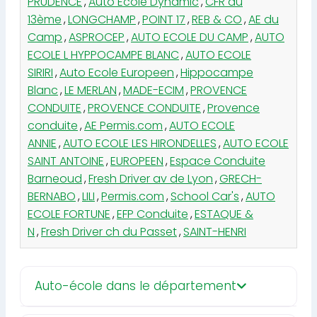
PRUDENCE
,
Auto Ecole Dynamic
,
CFR du
13ème
,
LONGCHAMP
,
POINT 17
,
REB & CO
,
AE du
Camp
,
ASPROCEP
,
AUTO ECOLE DU CAMP
,
AUTO
ECOLE L HYPPOCAMPE BLANC
,
AUTO ECOLE
SIRIRI
,
Auto Ecole Europeen
,
Hippocampe
Blanc
,
LE MERLAN
,
MADE-ECIM
,
PROVENCE
CONDUITE
,
PROVENCE CONDUITE
,
Provence
conduite
,
AE Permis.com
,
AUTO ECOLE
ANNIE
,
AUTO ECOLE LES HIRONDELLES
,
AUTO ECOLE
SAINT ANTOINE
,
EUROPEEN
,
Espace Conduite
Barneoud
,
Fresh Driver av de Lyon
,
GRECH-
BERNABO
,
LILI
,
Permis.com
,
School Car's
,
AUTO
ECOLE FORTUNE
,
EFP Conduite
,
ESTAQUE &
N
,
Fresh Driver ch du Passet
,
SAINT-HENRI
Auto-école dans le département