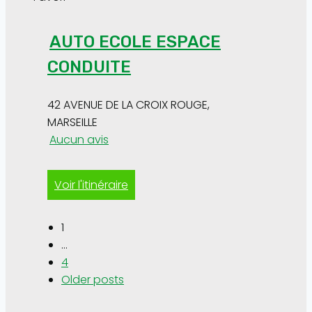
AUTO ECOLE ESPACE
CONDUITE
42 AVENUE DE LA CROIX ROUGE
,
MARSEILLE
Aucun avis
Voir l'itinéraire
1
Posts
…
navigation
4
Older posts