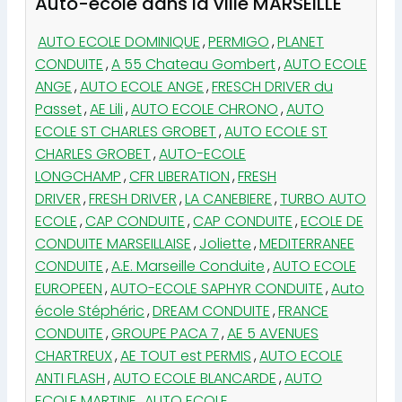
Auto-école dans la ville MARSEILLE
AUTO ECOLE DOMINIQUE
,
PERMIGO
,
PLANET
CONDUITE
,
A 55 Chateau Gombert
,
AUTO ECOLE
ANGE
,
AUTO ECOLE ANGE
,
FRESCH DRIVER du
Passet
,
AE Lili
,
AUTO ECOLE CHRONO
,
AUTO
ECOLE ST CHARLES GROBET
,
AUTO ECOLE ST
CHARLES GROBET
,
AUTO-ECOLE
LONGCHAMP
,
CFR LIBERATION
,
FRESH
DRIVER
,
FRESH DRIVER
,
LA CANEBIERE
,
TURBO AUTO
ECOLE
,
CAP CONDUITE
,
CAP CONDUITE
,
ECOLE DE
CONDUITE MARSEILLAISE
,
Joliette
,
MEDITERRANEE
CONDUITE
,
A.E. Marseille Conduite
,
AUTO ECOLE
EUROPEEN
,
AUTO-ECOLE SAPHYR CONDUITE
,
Auto
école Stéphéric
,
DREAM CONDUITE
,
FRANCE
CONDUITE
,
GROUPE PACA 7
,
AE 5 AVENUES
CHARTREUX
,
AE TOUT est PERMIS
,
AUTO ECOLE
ANTI FLASH
,
AUTO ECOLE BLANCARDE
,
AUTO
ECOLE MARTINE
,
AUTO ECOLE