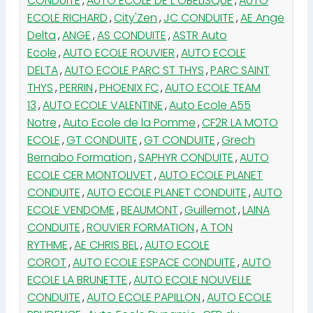
CONDUITE
,
AUTO ECOLE DE L OBELISQUE
,
AUTO
ECOLE RICHARD
,
City'Zen
,
JC CONDUITE
,
AE Ange
Delta
,
ANGE
,
AS CONDUITE
,
ASTR Auto
Ecole
,
AUTO ECOLE ROUVIER
,
AUTO ECOLE
DELTA
,
AUTO ECOLE PARC ST THYS
,
PARC SAINT
THYS
,
PERRIN
,
PHOENIX FC
,
AUTO ECOLE TEAM
13
,
AUTO ECOLE VALENTINE
,
Auto Ecole A55
Notre
,
Auto Ecole de la Pomme
,
CF2R LA MOTO
ECOLE
,
GT CONDUITE
,
GT CONDUITE
,
Grech
Bernabo Formation
,
SAPHYR CONDUITE
,
AUTO
ECOLE CER MONTOLIVET
,
AUTO ECOLE PLANET
CONDUITE
,
AUTO ECOLE PLANET CONDUITE
,
AUTO
ECOLE VENDOME
,
BEAUMONT
,
Guillemot
,
LAINA
CONDUITE
,
ROUVIER FORMATION
,
A TON
RYTHME
,
AE CHRIS BEL
,
AUTO ECOLE
COROT
,
AUTO ECOLE ESPACE CONDUITE
,
AUTO
ECOLE LA BRUNETTE
,
AUTO ECOLE NOUVELLE
CONDUITE
,
AUTO ECOLE PAPILLON
,
AUTO ECOLE