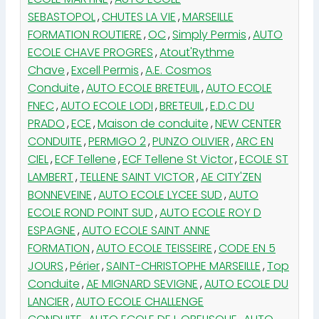
SEBASTOPOL
,
CHUTES LA VIE
,
MARSEILLE
FORMATION ROUTIERE
,
OC
,
Simply Permis
,
AUTO
ECOLE CHAVE PROGRES
,
Atout'Rythme
Chave
,
Excell Permis
,
A.E. Cosmos
Conduite
,
AUTO ECOLE BRETEUIL
,
AUTO ECOLE
FNEC
,
AUTO ECOLE LODI
,
BRETEUIL
,
E.D.C DU
PRADO
,
ECE
,
Maison de conduite
,
NEW CENTER
CONDUITE
,
PERMIGO 2
,
PUNZO OLIVIER
,
ARC EN
CIEL
,
ECF Tellene
,
ECF Tellene St Victor
,
ECOLE ST
LAMBERT
,
TELLENE SAINT VICTOR
,
AE CITY'ZEN
BONNEVEINE
,
AUTO ECOLE LYCEE SUD
,
AUTO
ECOLE ROND POINT SUD
,
AUTO ECOLE ROY D
ESPAGNE
,
AUTO ECOLE SAINT ANNE
FORMATION
,
AUTO ECOLE TEISSEIRE
,
CODE EN 5
JOURS
,
Périer
,
SAINT-CHRISTOPHE MARSEILLE
,
Top
Conduite
,
AE MIGNARD SEVIGNE
,
AUTO ECOLE DU
LANCIER
,
AUTO ECOLE CHALLENGE