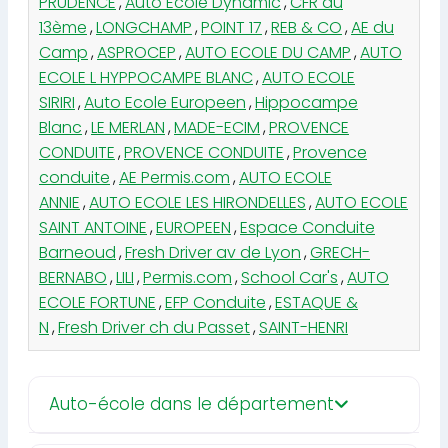
PRUDENCE
,
Auto Ecole Dynamic
,
CFR du
13ème
,
LONGCHAMP
,
POINT 17
,
REB & CO
,
AE du
Camp
,
ASPROCEP
,
AUTO ECOLE DU CAMP
,
AUTO
ECOLE L HYPPOCAMPE BLANC
,
AUTO ECOLE
SIRIRI
,
Auto Ecole Europeen
,
Hippocampe
Blanc
,
LE MERLAN
,
MADE-ECIM
,
PROVENCE
CONDUITE
,
PROVENCE CONDUITE
,
Provence
conduite
,
AE Permis.com
,
AUTO ECOLE
ANNIE
,
AUTO ECOLE LES HIRONDELLES
,
AUTO ECOLE
SAINT ANTOINE
,
EUROPEEN
,
Espace Conduite
Barneoud
,
Fresh Driver av de Lyon
,
GRECH-
BERNABO
,
LILI
,
Permis.com
,
School Car's
,
AUTO
ECOLE FORTUNE
,
EFP Conduite
,
ESTAQUE &
N
,
Fresh Driver ch du Passet
,
SAINT-HENRI
Auto-école dans le département