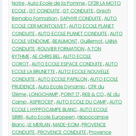
Notre
,
Auto Ecole de la Pomme
,
CF2R LA MOTO
ECOLE
,
GT CONDUITE
,
GT CONDUITE
,
Grech
Bernabo Formation
,
SAPHYR CONDUITE
,
AUTO
ECOLE CER MONTOLIVET
,
AUTO ECOLE PLANET
CONDUITE
,
AUTO ECOLE PLANET CONDUITE
,
AUTO
ECOLE VENDOME
,
BEAUMONT
,
Guillemot
,
LAINA
CONDUITE
,
ROUVIER FORMATION
,
A TON
RYTHME
,
AE CHRIS BEL
,
AUTO ECOLE
COROT
,
AUTO ECOLE ESPACE CONDUITE
,
AUTO
ECOLE LA BRUNETTE
,
AUTO ECOLE NOUVELLE
CONDUITE
,
AUTO ECOLE PAPILLON
,
AUTO ECOLE
PRUDENCE
,
Auto Ecole Dynamic
,
CFR du
13ème
,
LONGCHAMP
,
POINT 17
,
REB & CO
,
AE du
Camp
,
ASPROCEP
,
AUTO ECOLE DU CAMP
,
AUTO
ECOLE L HYPPOCAMPE BLANC
,
AUTO ECOLE
SIRIRI
,
Auto Ecole Europeen
,
Hippocampe
Blanc
,
LE MERLAN
,
MADE-ECIM
,
PROVENCE
CONDUITE
,
PROVENCE CONDUITE
,
Provence