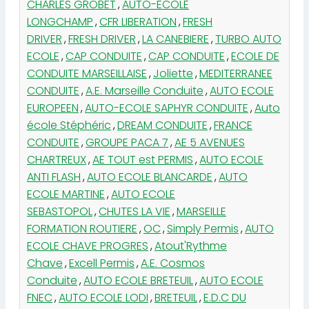
CHARLES GROBET
,
AUTO-ECOLE
LONGCHAMP
,
CFR LIBERATION
,
FRESH
DRIVER
,
FRESH DRIVER
,
LA CANEBIERE
,
TURBO AUTO
ECOLE
,
CAP CONDUITE
,
CAP CONDUITE
,
ECOLE DE
CONDUITE MARSEILLAISE
,
Joliette
,
MEDITERRANEE
CONDUITE
,
A.E. Marseille Conduite
,
AUTO ECOLE
EUROPEEN
,
AUTO-ECOLE SAPHYR CONDUITE
,
Auto
école Stéphéric
,
DREAM CONDUITE
,
FRANCE
CONDUITE
,
GROUPE PACA 7
,
AE 5 AVENUES
CHARTREUX
,
AE TOUT est PERMIS
,
AUTO ECOLE
ANTI FLASH
,
AUTO ECOLE BLANCARDE
,
AUTO
ECOLE MARTINE
,
AUTO ECOLE
SEBASTOPOL
,
CHUTES LA VIE
,
MARSEILLE
FORMATION ROUTIERE
,
OC
,
Simply Permis
,
AUTO
ECOLE CHAVE PROGRES
,
Atout'Rythme
Chave
,
Excell Permis
,
A.E. Cosmos
Conduite
,
AUTO ECOLE BRETEUIL
,
AUTO ECOLE
FNEC
,
AUTO ECOLE LODI
,
BRETEUIL
,
E.D.C DU