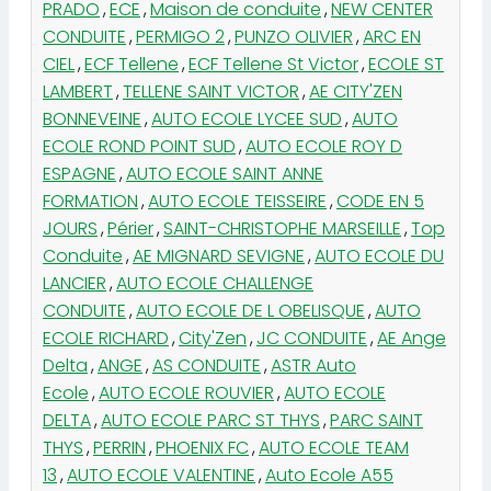
PRADO
,
ECE
,
Maison de conduite
,
NEW CENTER
CONDUITE
,
PERMIGO 2
,
PUNZO OLIVIER
,
ARC EN
CIEL
,
ECF Tellene
,
ECF Tellene St Victor
,
ECOLE ST
LAMBERT
,
TELLENE SAINT VICTOR
,
AE CITY'ZEN
BONNEVEINE
,
AUTO ECOLE LYCEE SUD
,
AUTO
ECOLE ROND POINT SUD
,
AUTO ECOLE ROY D
ESPAGNE
,
AUTO ECOLE SAINT ANNE
FORMATION
,
AUTO ECOLE TEISSEIRE
,
CODE EN 5
JOURS
,
Périer
,
SAINT-CHRISTOPHE MARSEILLE
,
Top
Conduite
,
AE MIGNARD SEVIGNE
,
AUTO ECOLE DU
LANCIER
,
AUTO ECOLE CHALLENGE
CONDUITE
,
AUTO ECOLE DE L OBELISQUE
,
AUTO
ECOLE RICHARD
,
City'Zen
,
JC CONDUITE
,
AE Ange
Delta
,
ANGE
,
AS CONDUITE
,
ASTR Auto
Ecole
,
AUTO ECOLE ROUVIER
,
AUTO ECOLE
DELTA
,
AUTO ECOLE PARC ST THYS
,
PARC SAINT
THYS
,
PERRIN
,
PHOENIX FC
,
AUTO ECOLE TEAM
13
,
AUTO ECOLE VALENTINE
,
Auto Ecole A55