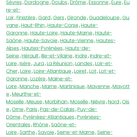
Sèvres
,
Dordogne
,
Doubs
,
Drôme
,
Essonne
,
Eure
,
Eu
re-et-
Loir
,
Finistère
,
Gard
,
Gers
,
Gironde
,
Guadeloupe
,
Gu
yane
,
Haut-Rhin
,
Haute-Corse
,
Haute-
Garonne
,
Haute-Loire
,
Haute-Marne
,
Haute-
Saône
,
Haute-Savoie
,
Haute-Vienne
,
Hautes-
Alpes
,
Hautes-Pyrénées
,
Hauts-de-
Seine
,
Hérault
,
Ille-et-Vilaine
,
Indre
,
Indre-et-
Loire
,
Isère
,
Jura
,
La Réunion
,
Landes
,
Loir-et-
Cher
,
Loire
,
Loire-Atlantique
,
Loiret
,
Lot
,
Lot-et-
Garonne
,
Lozère
,
Maine-et-
Loire
,
Manche
,
Marne
,
Martinique
,
Mayenne
,
Mayott
e
,
Meurthe-et-
Moselle
,
Meuse
,
Morbihan
,
Moselle
,
Nièvre
,
Nord
,
Ois
e
,
Orne
,
Paris
,
Pas-de-Calais
,
Puy-de-
Dôme
,
Pyrénées-Atlantiques
,
Pyrénées-
Orientales
,
Rhône
,
Saône-et-
Loire
,
Sarthe
,
Savoie
,
Seine-et-Marne
,
Seine-