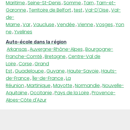
Maritime
,
Seine-St-Denis
,
Somme
,
Tarn
,
Tarn-et-
Garonne
,
Territoire de Belfort
,
test
,
Val-D'Oise
,
Val-
de-
Marne
,
Var
,
Vaucluse
,
Vendée
,
Vienne
,
Vosges
,
Yon
ne
,
Yvelines
Auto-école dans la région
Arkansas
,
Auvergne-Rhône-Alpes
,
Bourgogne-
Franche-Comté
,
Bretagne
,
Centre-Val de
Loire
,
Corse
,
Grand
Est
,
Guadeloupe
,
Guyane
,
Haute-Savoie
,
Hauts-
de-France
,
Île-de-France
,
La
Réunion
,
Martinique
,
Mayotte
,
Normandie
,
Nouvelle-
Aquitaine
,
Occitanie
,
Pays de la Loire
,
Provence-
Alpes-Côte d'Azur