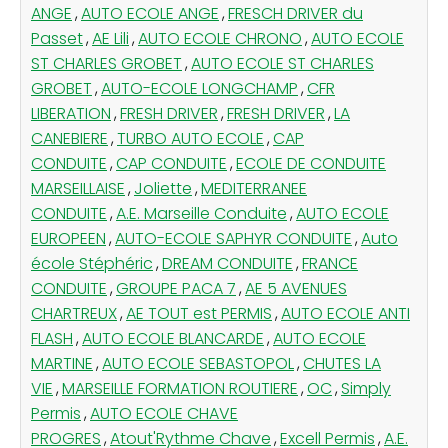
ANGE
,
AUTO ECOLE ANGE
,
FRESCH DRIVER du
Passet
,
AE Lili
,
AUTO ECOLE CHRONO
,
AUTO ECOLE
ST CHARLES GROBET
,
AUTO ECOLE ST CHARLES
GROBET
,
AUTO-ECOLE LONGCHAMP
,
CFR
LIBERATION
,
FRESH DRIVER
,
FRESH DRIVER
,
LA
CANEBIERE
,
TURBO AUTO ECOLE
,
CAP
CONDUITE
,
CAP CONDUITE
,
ECOLE DE CONDUITE
MARSEILLAISE
,
Joliette
,
MEDITERRANEE
CONDUITE
,
A.E. Marseille Conduite
,
AUTO ECOLE
EUROPEEN
,
AUTO-ECOLE SAPHYR CONDUITE
,
Auto
école Stéphéric
,
DREAM CONDUITE
,
FRANCE
CONDUITE
,
GROUPE PACA 7
,
AE 5 AVENUES
CHARTREUX
,
AE TOUT est PERMIS
,
AUTO ECOLE ANTI
FLASH
,
AUTO ECOLE BLANCARDE
,
AUTO ECOLE
MARTINE
,
AUTO ECOLE SEBASTOPOL
,
CHUTES LA
VIE
,
MARSEILLE FORMATION ROUTIERE
,
OC
,
Simply
Permis
,
AUTO ECOLE CHAVE
PROGRES
,
Atout'Rythme Chave
,
Excell Permis
,
A.E.