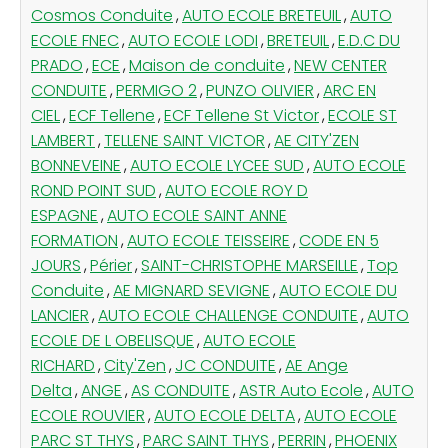
Cosmos Conduite
,
AUTO ECOLE BRETEUIL
,
AUTO
ECOLE FNEC
,
AUTO ECOLE LODI
,
BRETEUIL
,
E.D.C DU
PRADO
,
ECE
,
Maison de conduite
,
NEW CENTER
CONDUITE
,
PERMIGO 2
,
PUNZO OLIVIER
,
ARC EN
CIEL
,
ECF Tellene
,
ECF Tellene St Victor
,
ECOLE ST
LAMBERT
,
TELLENE SAINT VICTOR
,
AE CITY'ZEN
BONNEVEINE
,
AUTO ECOLE LYCEE SUD
,
AUTO ECOLE
ROND POINT SUD
,
AUTO ECOLE ROY D
ESPAGNE
,
AUTO ECOLE SAINT ANNE
FORMATION
,
AUTO ECOLE TEISSEIRE
,
CODE EN 5
JOURS
,
Périer
,
SAINT-CHRISTOPHE MARSEILLE
,
Top
Conduite
,
AE MIGNARD SEVIGNE
,
AUTO ECOLE DU
LANCIER
,
AUTO ECOLE CHALLENGE CONDUITE
,
AUTO
ECOLE DE L OBELISQUE
,
AUTO ECOLE
RICHARD
,
City'Zen
,
JC CONDUITE
,
AE Ange
Delta
,
ANGE
,
AS CONDUITE
,
ASTR Auto Ecole
,
AUTO
ECOLE ROUVIER
,
AUTO ECOLE DELTA
,
AUTO ECOLE
PARC ST THYS
,
PARC SAINT THYS
,
PERRIN
,
PHOENIX