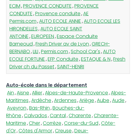
ECIM
,
PROVENCE CONDUITE
,
PROVENCE
CONDUITE
,
Provence conduite
,
AE
Permis.com
,
AUTO ECOLE ANNIE
,
AUTO ECOLE LES
HIRONDELLES
,
AUTO ECOLE SAINT
ANTOINE
,
EUROPEEN
,
Espace Conduite
Barneoud
,
Fresh Driver av de Lyon
,
GRECH-
BERNABO
,
LILI
,
Permis.com
,
School Car's
,
AUTO
ECOLE FORTUNE
,
EFP Conduite
,
ESTAQUE & N
,
Fresh
Driver ch du Passet
,
SAINT-HENRI
Auto-école dans le département
Ain
,
Aisne
,
Allier
,
Alpes-de-Haute-Provence
,
Alpes-
Maritimes
,
Ardèche
,
Ardennes
,
Ariège
,
Aube
,
Aude
,
Aveyron
,
Bas-Rhin
,
Bouches-du-
Rhône
,
Calvados
,
Cantal
,
Charente
,
Charente-
Maritime
,
Cher
,
Corrèze
,
Corse-du-Sud
,
Côte-
d'Or
,
Côtes d'Armor
,
Creuse
,
Deux-