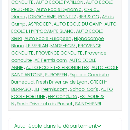
CONDUITE
,
AUTO ECOLE PAPILLON
,
AUTO ECOLE
PRUDENCE
,
Auto Ecole Dynamic
,
CFR du
13ème
,
LONGCHAMP
,
POINT 17
,
REB & CO
,
AE du
Camp
,
ASPROCEP
,
AUTO ECOLE DU CAMP
,
AUTO
ECOLE L HYPPOCAMPE BLANC
,
AUTO ECOLE
SIRIRI
,
Auto Ecole Europeen
,
Hippocampe
Blanc
,
LE MERLAN
,
MADE-ECIM
,
PROVENCE
CONDUITE
,
PROVENCE CONDUITE
,
Provence
conduite
,
AE Permis.com
,
AUTO ECOLE
ANNIE
,
AUTO ECOLE LES HIRONDELLES
,
AUTO ECOLE
SAINT ANTOINE
,
EUROPEEN
,
Espace Conduite
Barneoud
,
Fresh Driver av de Lyon
,
GRECH-
BERNABO
,
LILI
,
Permis.com
,
School Car's
,
AUTO
ECOLE FORTUNE
,
EFP Conduite
,
ESTAQUE &
N
,
Fresh Driver ch du Passet
,
SAINT-HENRI
Auto-école dans le département