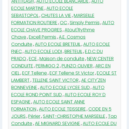
ANTI FLASH
,
AUTO ECOLE BLANCARDE
,
AUTO
ECOLE MARTINE
,
AUTO ECOLE
SEBASTOPOL
,
CHUTES LA VIE
,
MARSEILLE
FORMATION ROUTIERE
,
OC
,
Simply Permis
,
AUTO
ECOLE CHAVE PROGRES
,
Atout'Rythme
Chave
,
Excell Permis
,
A.E. Cosmos
Conduite
,
AUTO ECOLE BRETEUIL
,
AUTO ECOLE
FNEC
,
AUTO ECOLE LODI
,
BRETEUIL
,
E.D.C DU
PRADO
,
ECE
,
Maison de conduite
,
NEW CENTER
CONDUITE
,
PERMIGO 2
,
PUNZO OLIVIER
,
ARC EN
CIEL
,
ECF Tellene
,
ECF Tellene St Victor
,
ECOLE ST
LAMBERT
,
TELLENE SAINT VICTOR
,
AE CITY'ZEN
BONNEVEINE
,
AUTO ECOLE LYCEE SUD
,
AUTO
ECOLE ROND POINT SUD
,
AUTO ECOLE ROY D
ESPAGNE
,
AUTO ECOLE SAINT ANNE
FORMATION
,
AUTO ECOLE TEISSEIRE
,
CODE EN 5
JOURS
,
Périer
,
SAINT-CHRISTOPHE MARSEILLE
,
Top
Conduite
,
AE MIGNARD SEVIGNE
,
AUTO ECOLE DU