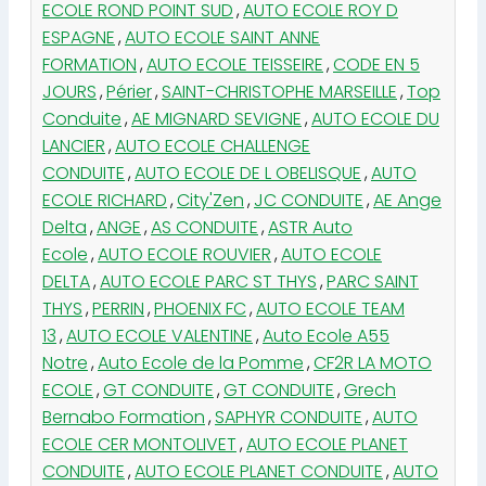
ECOLE ROND POINT SUD
,
AUTO ECOLE ROY D
ESPAGNE
,
AUTO ECOLE SAINT ANNE
FORMATION
,
AUTO ECOLE TEISSEIRE
,
CODE EN 5
JOURS
,
Périer
,
SAINT-CHRISTOPHE MARSEILLE
,
Top
Conduite
,
AE MIGNARD SEVIGNE
,
AUTO ECOLE DU
LANCIER
,
AUTO ECOLE CHALLENGE
CONDUITE
,
AUTO ECOLE DE L OBELISQUE
,
AUTO
ECOLE RICHARD
,
City'Zen
,
JC CONDUITE
,
AE Ange
Delta
,
ANGE
,
AS CONDUITE
,
ASTR Auto
Ecole
,
AUTO ECOLE ROUVIER
,
AUTO ECOLE
DELTA
,
AUTO ECOLE PARC ST THYS
,
PARC SAINT
THYS
,
PERRIN
,
PHOENIX FC
,
AUTO ECOLE TEAM
13
,
AUTO ECOLE VALENTINE
,
Auto Ecole A55
Notre
,
Auto Ecole de la Pomme
,
CF2R LA MOTO
ECOLE
,
GT CONDUITE
,
GT CONDUITE
,
Grech
Bernabo Formation
,
SAPHYR CONDUITE
,
AUTO
ECOLE CER MONTOLIVET
,
AUTO ECOLE PLANET
CONDUITE
,
AUTO ECOLE PLANET CONDUITE
,
AUTO