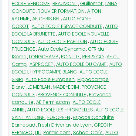
ECOLE VENDOME
,
BEAUMONT
,
Guillemot
,
LAINA
CONDUITE
,
ROUVIER FORMATION
,
A TON
RYTHME
,
AE CHRIS BEL
,
AUTO ECOLE
COROT
,
AUTO ECOLE ESPACE CONDUITE
,
AUTO
ECOLE LA BRUNETTE
,
AUTO ECOLE NOUVELLE
CONDUITE
,
AUTO ECOLE PAPILLON
,
AUTO ECOLE
PRUDENCE
,
Auto Ecole Dynamic
,
CFR du
13ème
,
LONGCHAMP
,
POINT 17
,
REB & CO
,
AE du
Camp
,
ASPROCEP
,
AUTO ECOLE DU CAMP
,
AUTO
ECOLE L HYPPOCAMPE BLANC
,
AUTO ECOLE
SIRIRI
,
Auto Ecole Europeen
,
Hippocampe
Blanc
,
LE MERLAN
,
MADE-ECIM
,
PROVENCE
CONDUITE
,
PROVENCE CONDUITE
,
Provence
conduite
,
AE Permis.com
,
AUTO ECOLE
ANNIE
,
AUTO ECOLE LES HIRONDELLES
,
AUTO ECOLE
SAINT ANTOINE
,
EUROPEEN
,
Espace Conduite
Barneoud
,
Fresh Driver av de Lyon
,
GRECH-
BERNABO
,
LILI
,
Permis.com
,
School Car's
,
AUTO