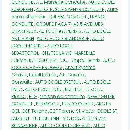
CONDUITE
,
A.E. Marseille Conduite
,
AUTO ECOLE
EUROPEEN
,
AUTO-ECOLE SAPHYR CONDUITE
,
Auto
école Stéphéric
,
DREAM CONDUITE
,
FRANCE
CONDUITE
,
GROUPE PACA 7
,
AE 5 AVENUES
CHARTREUX
,
AE TOUT est PERMIS
,
AUTO ECOLE
ANTI FLASH
,
AUTO ECOLE BLANCARDE
,
AUTO
ECOLE MARTINE
,
AUTO ECOLE
SEBASTOPOL
,
CHUTES LA VIE
,
MARSEILLE
FORMATION ROUTIERE
,
OC
,
Simply Permis
,
AUTO
ECOLE CHAVE PROGRES
,
Atout'Rythme
Chave
,
Excell Permis
,
A.E. Cosmos
Conduite
,
AUTO ECOLE BRETEUIL
,
AUTO ECOLE
FNEC
,
AUTO ECOLE LODI
,
BRETEUIL
,
E.D.C DU
PRADO
,
ECE
,
Maison de conduite
,
NEW CENTER
CONDUITE
,
PERMIGO 2
,
PUNZO OLIVIER
,
ARC EN
CIEL
,
ECF Tellene
,
ECF Tellene St Victor
,
ECOLE ST
LAMBERT
,
TELLENE SAINT VICTOR
,
AE CITY'ZEN
BONNEVEINE
,
AUTO ECOLE LYCEE SUD
,
AUTO