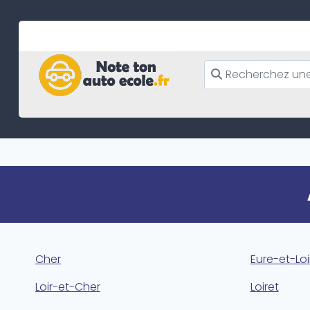
Skip
to
content
Cher
Eure-et-Loi
Loir-et-Cher
Loiret