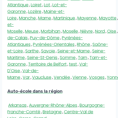
Atlantique
,
Loiret
,
Lot
,
Lot-et-
Garonne
,
Lozère
,
Maine-et-
Loire
,
Manche
,
Marne
,
Martinique
,
Mayenne
,
Mayotte
,
et-
Moselle
,
Meuse
,
Morbihan
,
Moselle
,
Nièvre
,
Nord
,
Oise
,
de-Calais
,
Puy-de-Dôme
,
Pyrénées-
Atlantiques
,
Pyrénées-Orientales
,
Rhône
,
Saône-
et-Loire
,
Sarthe
,
Savoie
,
Seine-et-Marne
,
Seine-
Maritime
,
Seine-St-Denis
,
Somme
,
Tarn
,
Tarn-et-
Garonne
,
Territoire de Belfort
,
test
,
Val-
D'Oise
,
Val-de-
Marne
,
Var
,
Vaucluse
,
Vendée
,
Vienne
,
Vosges
,
Yonn
Auto-école dans la région
Arkansas
,
Auvergne-Rhône-Alpes
,
Bourgogne-
Franche-Comté
,
Bretagne
,
Centre-Val de