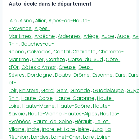
Auto-école dans le département
Ain
,
Aisne
,
Allier
,
Alpes-de-Haute-
Provence
,
Alpes-
Maritimes
,
Ardèche
,
Ardennes
,
Ariège
,
Aube
,
Aude
,
Av
Rhin
,
Bouches-du-
Rhône
,
Calvados
,
Cantal
,
Charente
,
Charente-
Maritime
,
Cher
,
Corrèze
,
Corse-du-Sud
,
Côte-
d'Or
,
Côtes d'Armor
,
Creuse
,
Deux-
Sèvres
,
Dordogne
,
Doubs
,
Drôme
,
Essonne
,
Eure
,
Eure
et-
Loir
,
Finistère
,
Gard
,
Gers
,
Gironde
,
Guadeloupe
,
Guy
Rhin
,
Haute-Corse
,
Haute-Garonne
,
Haute-
Loire
,
Haute-Marne
,
Haute-Saône
,
Haute-
Savoie
,
Haute-Vienne
,
Hautes-Alpes
,
Hautes-
Pyrénées
,
Hauts-de-Seine
,
Hérault
,
Ille-et-
Vilaine
,
Indre
,
Indre-et-Loire
,
Isère
,
Jura
,
La
Réunion
,
Landes
,
Loir-et-Cher
,
Loire
,
Loire-