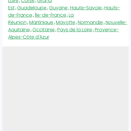
Loire
,
Corse
,
Grand
Est
,
Guadeloupe
,
Guyane
,
Haute-Savoie
,
Hauts-
de-France
,
Île-de-France
,
La
Réunion
,
Martinique
,
Mayotte
,
Normandie
,
Nouvelle-
Aquitaine
,
Occitanie
,
Pays de la Loire
,
Provence-
Alpes-Côte d'Azur