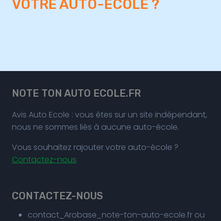
VOTRE AUTO-ECOLE ?
NOTE TON AUTO ECOLE.FR
Avis Auto Ecole : vous êtes sur un site indépendant,
nous ne sommes liés à aucune auto-école.
Vous souhaitez rajouter votre auto-école ?
Contactez-nous
CONTACTEZ-NOUS
contact_Arobase_note-ton-auto-ecole.fr ou