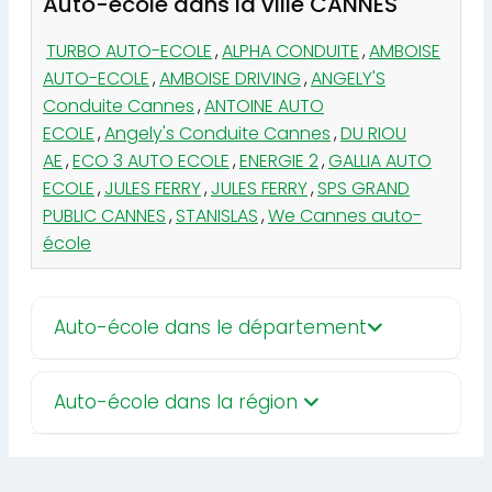
Auto-école dans la ville CANNES
TURBO AUTO-ECOLE
,
ALPHA CONDUITE
,
AMBOISE
AUTO-ECOLE
,
AMBOISE DRIVING
,
ANGELY'S
Conduite Cannes
,
ANTOINE AUTO
ECOLE
,
Angely's Conduite Cannes
,
DU RIOU
AE
,
ECO 3 AUTO ECOLE
,
ENERGIE 2
,
GALLIA AUTO
ECOLE
,
JULES FERRY
,
JULES FERRY
,
SPS GRAND
PUBLIC CANNES
,
STANISLAS
,
We Cannes auto-
école
Auto-école dans le département
Auto-école dans la région