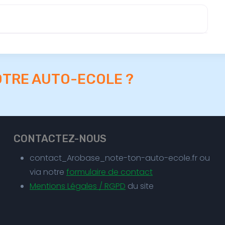
OTRE AUTO-ECOLE ?
CONTACTEZ-NOUS
contact_Arobase_note-ton-auto-ecole.fr ou
via notre
formulaire de contact
Mentions Légales / RGPD
du site