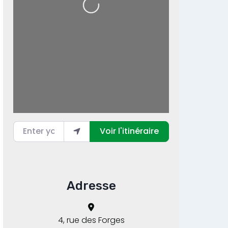
Enter your location
Voir l'itinéraire
Adresse
4, rue des Forges