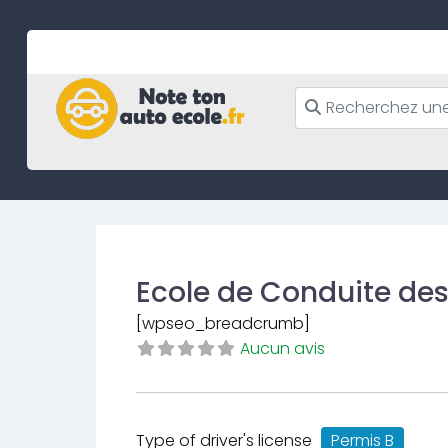
Skip
to
content
Ecole de Conduite d
[wpseo_breadcrumb]
Aucun avis
Type of driver's license
Permis B