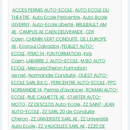
ACCES PERMIS AUTO-ECOLE
,
AUTO ECOLE DU
THEATRE
,
Auto Ecole Pericentre
,
Auto école
GIVERNY
,
Auto-Ecole Liberté
,
BRULBAULT AM
AE
,
CAMPUS AE CAEN DELIVRANDE
,
CER
Caen
,
CHEMIN VERT CONDUITE
,
DE L EUROPE
AE
,
Ecoroul Calvados
,
FEUILLET AUTO-
ECOLE
,
FFMC 14
,
FUN FORMATION
,
Inris
Caen
,
LABARRE J. AUTO-ECOLE
,
M BO AUTO
ECOLE
,
MercureCheron Formation
ae.net
,
Normandie Conduite
,
OUEST AUTO-
ECOLE SARL B.K.C.
,
PERICENTRE AUTO-ECOLE
,
PPC
NORMANDIE 14
,
Permis d'avancer
,
ROMAIN AUTO-
ECOLE
,
RUE CALMETTE AE
,
STARTER AUTO-
MOTO
,
ZZ DESCLOS Auto-Ecole
,
ZZ SAINT-JEAN
AUTO-ECOLE
,
ZZ SARL 20 de Conduite
Cheron
,
ZZ UNIVERSITE SARL AE
,
ZZ Université
Auto Ecole
,
ZZ VAUCELLES SARL AE
,
ZZ20 DE