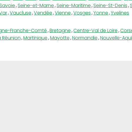
Savoie
,
Seine-et-Marne
,
Seine-Maritime
,
Seine-St-Denis
,
Var
,
Vaucluse
,
Vendée
,
Vienne
,
Vosges
,
Yonne
,
Yvelines
gne-Franche-Comté
,
Bretagne
,
Centre-Val de Loire
,
Cors
a Réunion
,
Martinique
,
Mayotte
,
Normandie
,
Nouvelle-Aqui