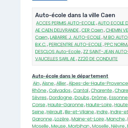
Auto-école dans la ville Caen
ACCES PERMIS AUTO-ECOLE
,
AUTO ECOLE D
AE CAEN DELIVRANDE
,
CER Caen
,
CHEMIN V
Caen
,
LABARRE J. AUTO-ECOLE
,
M BO AUTO
B.K.C.
,
PERICENTRE AUTO-ECOLE
,
PPC NORMA
DESCLOS Auto-Ecole
,
ZZ SAINT-JEAN AUTO
VAUCELLES SARL AE
,
ZZ20 DE CONDUITE
Auto-école dans le département
Ain
,
Aisne
,
Allier
,
Alpes-de-Haute-Provence
Rhône
,
Calvados
,
Cantal
,
Charente
,
Chare
Sèvres
,
Dordogne
,
Doubs
,
Drôme
,
Essonne
Corse
,
Haute-Garonne
,
Haute-Loire
,
Haute
Seine
,
Hérault
,
Ille-et-Vilaine
,
Indre
,
Indre-et
Garonne
,
Lozère
,
Maine-et-Loire
,
Manche
,
Moselle
,
Meuse
,
Morbihan
,
Moselle
,
Nièvre
,