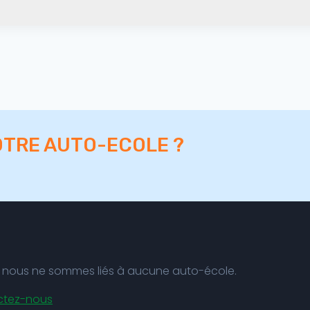
OTRE AUTO-ECOLE ?
nt, nous ne sommes liés à aucune auto-école.
ctez-nous