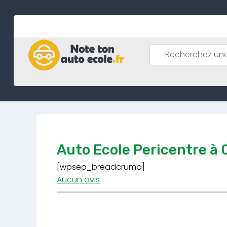
Skip
to
content
Auto Ecole Pericentre à
[wpseo_breadcrumb]
Aucun avis