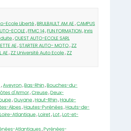
o-Ecole Liberté
,
BRULBAULT AM AE
,
CAMPUS
 AUTO-ECOLE
,
FFMC 14
,
FUN FORMATION
,
Inris
duite
,
OUEST AUTO-ECOLE SARL
ETTE AE
,
STARTER AUTO- MOTO
,
ZZ
L AE
,
ZZ Université Auto Ecole
,
ZZ
e
,
Aveyron
,
Bas-Rhin
,
Bouches-du-
ôtes d'Armor
,
Creuse
,
Deux-
oupe
,
Guyane
,
Haut-Rhin
,
Haute-
tes-Alpes
,
Hautes-Pyrénées
,
Hauts-de-
Loire-Atlantique
,
Loiret
,
Lot
,
Lot-et-
énées-Atlantiques
,
Pyrénées-