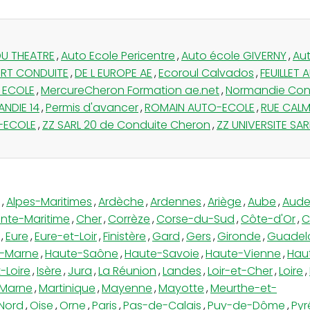
U THEATRE
,
Auto Ecole Pericentre
,
Auto école GIVERNY
,
Aut
ERT CONDUITE
,
DE L EUROPE AE
,
Ecoroul Calvados
,
FEUILLET
 ECOLE
,
MercureCheron Formation ae.net
,
Normandie Con
NDIE 14
,
Permis d'avancer
,
ROMAIN AUTO-ECOLE
,
RUE CALM
-ECOLE
,
ZZ SARL 20 de Conduite Cheron
,
ZZ UNIVERSITE SAR
,
Alpes-Maritimes
,
Ardèche
,
Ardennes
,
Ariège
,
Aube
,
Aud
nte-Maritime
,
Cher
,
Corrèze
,
Corse-du-Sud
,
Côte-d'Or
,
C
,
Eure
,
Eure-et-Loir
,
Finistère
,
Gard
,
Gers
,
Gironde
,
Guadel
-Marne
,
Haute-Saône
,
Haute-Savoie
,
Haute-Vienne
,
Hau
-Loire
,
Isère
,
Jura
,
La Réunion
,
Landes
,
Loir-et-Cher
,
Loire
,
Marne
,
Martinique
,
Mayenne
,
Mayotte
,
Meurthe-et-
Nord
,
Oise
,
Orne
,
Paris
,
Pas-de-Calais
,
Puy-de-Dôme
,
Pyr