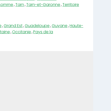
Somme
,
Tarn
,
Tarn-et-Garonne
,
Territoire
e
,
Grand Est
,
Guadeloupe
,
Guyane
,
Haute-
taine
,
Occitanie
,
Pays de la