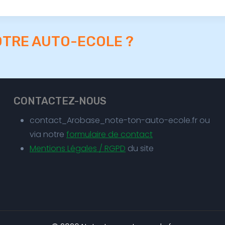
OTRE AUTO-ECOLE ?
CONTACTEZ-NOUS
contact_Arobase_note-ton-auto-ecole.fr ou
via notre
formulaire de contact
Mentions Légales / RGPD
du site