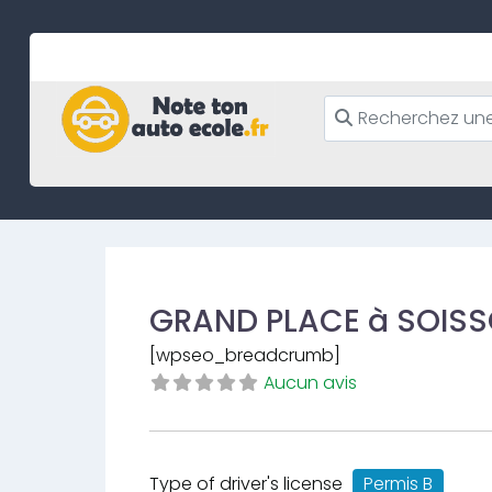
Skip
to
content
GRAND PLACE à SOIS
[wpseo_breadcrumb]
Aucun avis
Type of driver's license
Permis B