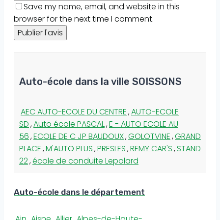
Save my name, email, and website in this
browser for the next time I comment.
Auto-école dans la ville SOISSONS
AEC AUTO-ECOLE DU CENTRE
,
AUTO-ECOLE
SD
,
Auto école PASCAL
,
E - AUTO ECOLE AU
56
,
ECOLE DE C JP BAUDOUX
,
GOLOTVINE
,
GRAND
PLACE
,
M'AUTO PLUS
,
PRESLES
,
REMY CAR'S
,
STAND
22
,
école de conduite Lepolard
Auto-école dans le département
Ain
,
Aisne
,
Allier
,
Alpes-de-Haute-