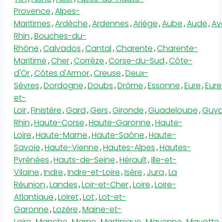
Provence
,
Alpes-
Maritimes
,
Ardèche
,
Ardennes
,
Ariège
,
Aube
,
Aude
,
Av
Rhin
,
Bouches-du-
Rhône
,
Calvados
,
Cantal
,
Charente
,
Charente-
Maritime
,
Cher
,
Corrèze
,
Corse-du-Sud
,
Côte-
d'Or
,
Côtes d'Armor
,
Creuse
,
Deux-
Sèvres
,
Dordogne
,
Doubs
,
Drôme
,
Essonne
,
Eure
,
Eure
et-
Loir
,
Finistère
,
Gard
,
Gers
,
Gironde
,
Guadeloupe
,
Guy
Rhin
,
Haute-Corse
,
Haute-Garonne
,
Haute-
Loire
,
Haute-Marne
,
Haute-Saône
,
Haute-
Savoie
,
Haute-Vienne
,
Hautes-Alpes
,
Hautes-
Pyrénées
,
Hauts-de-Seine
,
Hérault
,
Ille-et-
Vilaine
,
Indre
,
Indre-et-Loire
,
Isère
,
Jura
,
La
Réunion
,
Landes
,
Loir-et-Cher
,
Loire
,
Loire-
Atlantique
,
Loiret
,
Lot
,
Lot-et-
Garonne
,
Lozère
,
Maine-et-
Loire
,
Manche
,
Marne
,
Martinique
,
Mayenne
,
Mayotte
,