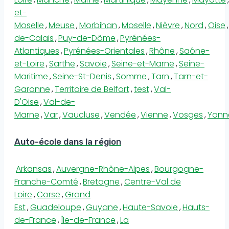
et-
Moselle
,
Meuse
,
Morbihan
,
Moselle
,
Nièvre
,
Nord
,
Oise
,
de-Calais
,
Puy-de-Dôme
,
Pyrénées-
Atlantiques
,
Pyrénées-Orientales
,
Rhône
,
Saône-
et-Loire
,
Sarthe
,
Savoie
,
Seine-et-Marne
,
Seine-
Maritime
,
Seine-St-Denis
,
Somme
,
Tarn
,
Tarn-et-
Garonne
,
Territoire de Belfort
,
test
,
Val-
D'Oise
,
Val-de-
Marne
,
Var
,
Vaucluse
,
Vendée
,
Vienne
,
Vosges
,
Yonn
Auto-école dans la région
Arkansas
,
Auvergne-Rhône-Alpes
,
Bourgogne-
Franche-Comté
,
Bretagne
,
Centre-Val de
Loire
,
Corse
,
Grand
Est
,
Guadeloupe
,
Guyane
,
Haute-Savoie
,
Hauts-
de-France
,
Île-de-France
,
La