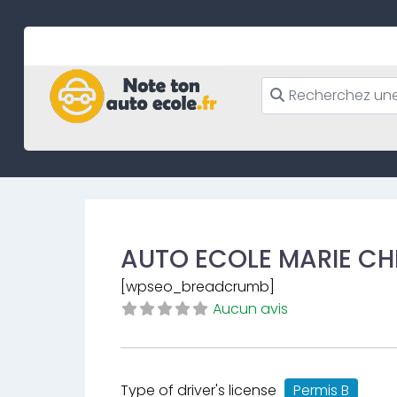
Skip
to
content
AUTO ECOLE MARIE CH
[wpseo_breadcrumb]
Aucun avis
Type of driver's license
Permis B