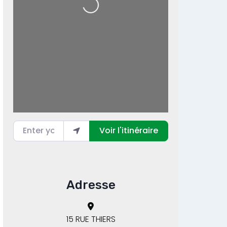
Loading...
Enter your location
Voir l'itinéraire
Adresse
15 RUE THIERS