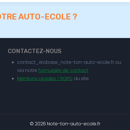
OTRE AUTO-ECOLE ?
CONTACTEZ-NOUS
contact_Arobase_note-ton-auto-ecole.fr ou
via notre
formulaire de contact
Mentions Légales / RGPD
du site
© 2026 Note-ton-auto-ecole.fr