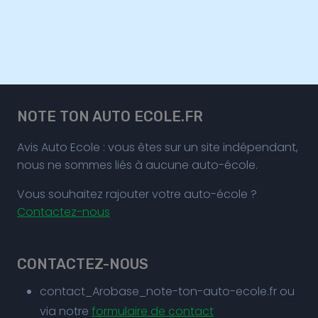
NOTE TON AUTO ECOLE.FR
Avis Auto Ecole : vous êtes sur un site indépendant,
nous ne sommes liés à aucune auto-école.
Vous souhaitez rajouter votre auto-école ?
Contactez-nous
CONTACTEZ-NOUS
contact_Arobase_note-ton-auto-ecole.fr ou
via notre
formulaire de contact