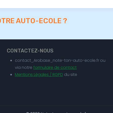
OTRE AUTO-ECOLE ?
CONTACTEZ-NOUS
contact_Arobase_note-ton-auto-ecole.fr ou
via notre
formulaire de contact
Mentions Légales / RGPD
du site