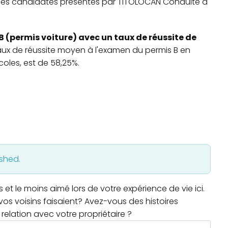
ite des candidates présentés par TITOLOCAN Conduite à
B (permis voiture) avec un taux de réussite de
 taux de réussite moyen à l'examen du permis B en
oles, est de 58,25%.
ished.
t le moins aimé lors de votre expérience de vie ici.
os voisins faisaient? Avez-vous des histoires
relation avec votre propriétaire ?