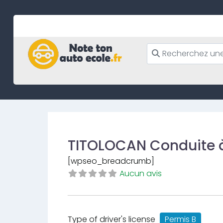
Skip
to
content
TITOLOCAN Conduite à
[wpseo_breadcrumb]
Aucun avis
Type of driver's license
Permis B