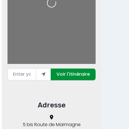
Loading...
Enter your location
Voir l'itinéraire
Adresse
5 bis Route de Marmagne