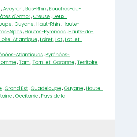
e
,
Aveyron
,
Bas-Rhin
,
Bouches-du-
ôtes d'Armor
,
Creuse
,
Deux-
oupe
,
Guyane
,
Haut-Rhin
,
Haute-
tes-Alpes
,
Hautes-Pyrénées
,
Hauts-de-
Loire-Atlantique
,
Loiret
,
Lot
,
Lot-et-
énées-Atlantiques
,
Pyrénées-
Somme
,
Tarn
,
Tarn-et-Garonne
,
Territoire
e
,
Grand Est
,
Guadeloupe
,
Guyane
,
Haute-
taine
,
Occitanie
,
Pays de la