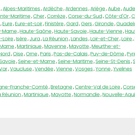
,
Alpes-Maritimes
,
Ardèche
,
Ardennes
,
Ariège
,
Aube
,
Aud
nte-Maritime
,
Cher
,
Corrèze
,
Corse-du-Sud
,
Côte-d'Or
,
C
,
Eure
,
Eure-et-Loir
,
Finistère
,
Gard
,
Gers
,
Gironde
,
Guadel
-Marne
,
Haute-Saône
,
Haute-Savoie
,
Haute-Vienne
,
Hau
-Loire
,
Isère
,
Jura
,
La Réunion
,
Landes
,
Loir-et-Cher
,
Loire
,
Marne
,
Martinique
,
Mayenne
,
Mayotte
,
Meurthe-et-
Nord
,
Oise
,
Orne
,
Paris
,
Pas-de-Calais
,
Puy-de-Dôme
,
Pyr
Savoie
,
Seine-et-Marne
,
Seine-Maritime
,
Seine-St-Denis
,
Var
,
Vaucluse
,
Vendée
,
Vienne
,
Vosges
,
Yonne
,
Yvelines
gne-Franche-Comté
,
Bretagne
,
Centre-Val de Loire
,
Cors
a Réunion
,
Martinique
,
Mayotte
,
Normandie
,
Nouvelle-Aqui