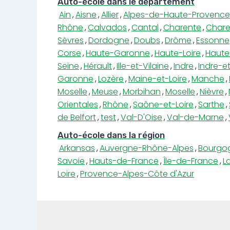
Auto-école dans le département
Ain
,
Aisne
,
Allier
,
Alpes-de-Haute-Provence
Rhône
,
Calvados
,
Cantal
,
Charente
,
Chare
Sèvres
,
Dordogne
,
Doubs
,
Drôme
,
Essonne
Corse
,
Haute-Garonne
,
Haute-Loire
,
Haute
Seine
,
Hérault
,
Ille-et-Vilaine
,
Indre
,
Indre-et
Garonne
,
Lozère
,
Maine-et-Loire
,
Manche
,
Moselle
,
Meuse
,
Morbihan
,
Moselle
,
Nièvre
,
Orientales
,
Rhône
,
Saône-et-Loire
,
Sarthe
,
de Belfort
,
test
,
Val-D'Oise
,
Val-de-Marne
,
Auto-école dans la région
Arkansas
,
Auvergne-Rhône-Alpes
,
Bourgo
Savoie
,
Hauts-de-France
,
Île-de-France
,
L
Loire
,
Provence-Alpes-Côte d'Azur