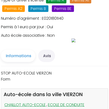
Type of driver's license
Permis A
Permis A1
Permis A2
Permis B
Permis BE
Numéro d'agrément : E0201801140
Permis à 1 euro par jour : Oui
Auto école associative : Non
Informations
Avis
STOP AUTO-ECOLE VIERZON
Form
Auto-école dans la ville VIERZON
CHAILLOT AUTO-ECOLE
,
ECOLE DE CONDUITE