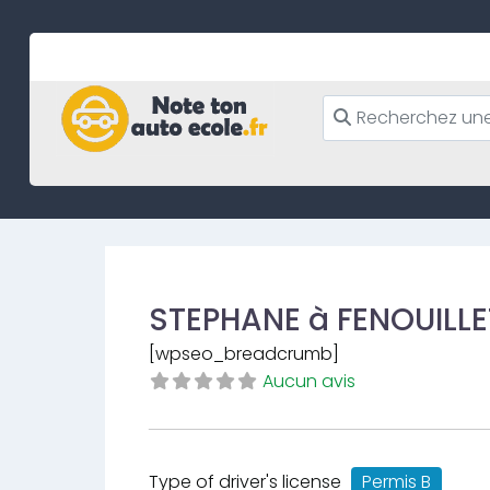
Skip
to
content
STEPHANE à FENOUILLE
[wpseo_breadcrumb]
Aucun avis
Type of driver's license
Permis B