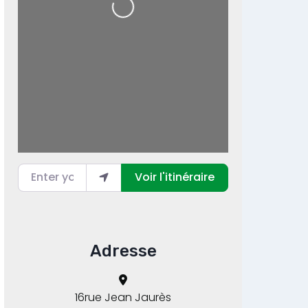
Loading...
Enter your location
Voir l'itinéraire
Adresse
16rue Jean Jaurès