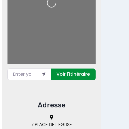
Enter your location
Voir l'itinéraire
Adresse
7 PLACE DE L EGLISE