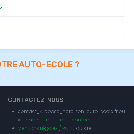
OTRE AUTO-ECOLE ?
CONTACTEZ-NOUS
contact_Arobase_note-ton-auto-ecole.fr ou
via notre
formulaire de contact
Mentions Légales / RGPD
du site