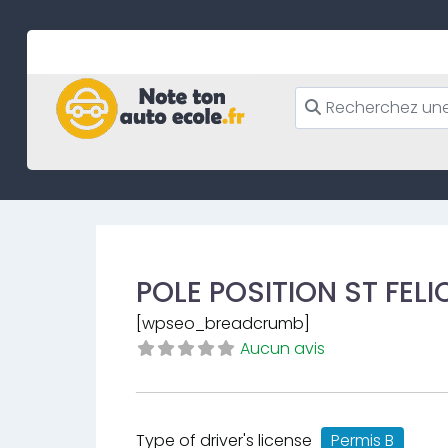
Skip
to
content
POLE POSITION ST FELI
[wpseo_breadcrumb]
Aucun avis
Type of driver's license
Permis B