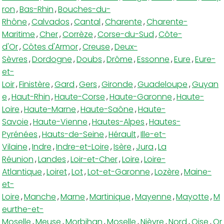
ron
,
Bas-Rhin
,
Bouches-du-
Rhône
,
Calvados
,
Cantal
,
Charente
,
Charente-
Maritime
,
Cher
,
Corrèze
,
Corse-du-Sud
,
Côte-
d'Or
,
Côtes d'Armor
,
Creuse
,
Deux-
Sèvres
,
Dordogne
,
Doubs
,
Drôme
,
Essonne
,
Eure
,
Eure-
et-
Loir
,
Finistère
,
Gard
,
Gers
,
Gironde
,
Guadeloupe
,
Guyan
e
,
Haut-Rhin
,
Haute-Corse
,
Haute-Garonne
,
Haute-
Loire
,
Haute-Marne
,
Haute-Saône
,
Haute-
Savoie
,
Haute-Vienne
,
Hautes-Alpes
,
Hautes-
Pyrénées
,
Hauts-de-Seine
,
Hérault
,
Ille-et-
Vilaine
,
Indre
,
Indre-et-Loire
,
Isère
,
Jura
,
La
Réunion
,
Landes
,
Loir-et-Cher
,
Loire
,
Loire-
Atlantique
,
Loiret
,
Lot
,
Lot-et-Garonne
,
Lozère
,
Maine-
et-
Loire
,
Manche
,
Marne
,
Martinique
,
Mayenne
,
Mayotte
,
M
eurthe-et-
Moselle
,
Meuse
,
Morbihan
,
Moselle
,
Nièvre
,
Nord
,
Oise
,
Or