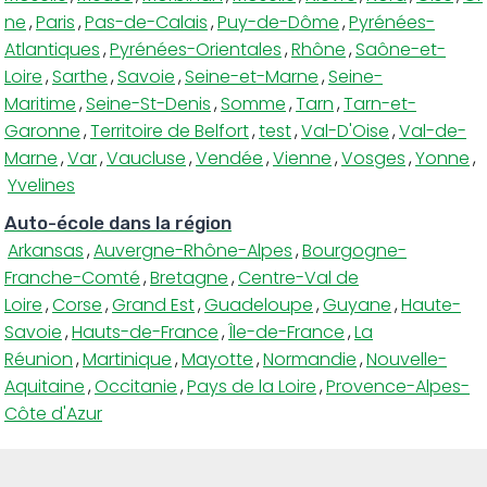
ne
,
Paris
,
Pas-de-Calais
,
Puy-de-Dôme
,
Pyrénées-
Atlantiques
,
Pyrénées-Orientales
,
Rhône
,
Saône-et-
Loire
,
Sarthe
,
Savoie
,
Seine-et-Marne
,
Seine-
Maritime
,
Seine-St-Denis
,
Somme
,
Tarn
,
Tarn-et-
Garonne
,
Territoire de Belfort
,
test
,
Val-D'Oise
,
Val-de-
Marne
,
Var
,
Vaucluse
,
Vendée
,
Vienne
,
Vosges
,
Yonne
,
Yvelines
Auto-école dans la région
Arkansas
,
Auvergne-Rhône-Alpes
,
Bourgogne-
Franche-Comté
,
Bretagne
,
Centre-Val de
Loire
,
Corse
,
Grand Est
,
Guadeloupe
,
Guyane
,
Haute-
Savoie
,
Hauts-de-France
,
Île-de-France
,
La
Réunion
,
Martinique
,
Mayotte
,
Normandie
,
Nouvelle-
Aquitaine
,
Occitanie
,
Pays de la Loire
,
Provence-Alpes-
Côte d'Azur