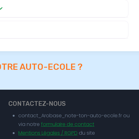
OTRE AUTO-ECOLE ?
CONTACTEZ-NOUS
contact_Arobase_note-ton-auto-ecole.fr ou
via notre
formulaire de contact
Mentions Légales / RGPD
du site