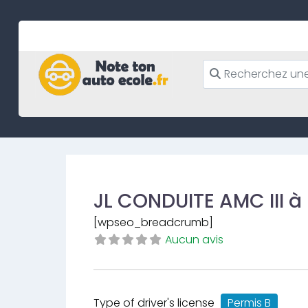
Skip
to
content
JL CONDUITE AMC III 
[wpseo_breadcrumb]
Aucun avis
Type of driver's license
Permis B