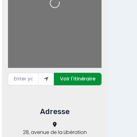
Enter your location
Voir l'itinéraire
Adresse
28, avenue de la Libération