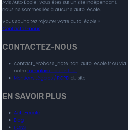
Avis Auto Ecole : vous êtes sur un site indépendant,
nous ne sommes liés à aucune auto-école.
Vous souhaitez rajouter votre auto-école ?
Contactez-nous
CONTACTEZ-NOUS
contact_Arobase_note-ton-auto-ecole.fr ou via
notre
formulaire de contact
Mentions Légales / RGPD
du site
EN SAVOIR PLUS
Auto-ecole
Blog
PONS