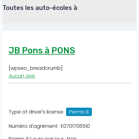
Toutes les auto-écoles à
JB Pons à PONS
[wpseo_breadcrumb]
Aucun avis
Type of driver's license
Permis B
Numéro d'agrément : E0701706510
Permis à 1 euro par jour : Non