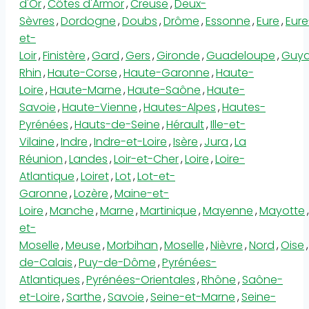
d'Or
,
Côtes d'Armor
,
Creuse
,
Deux-
Sèvres
,
Dordogne
,
Doubs
,
Drôme
,
Essonne
,
Eure
,
Eure
et-
Loir
,
Finistère
,
Gard
,
Gers
,
Gironde
,
Guadeloupe
,
Guy
Rhin
,
Haute-Corse
,
Haute-Garonne
,
Haute-
Loire
,
Haute-Marne
,
Haute-Saône
,
Haute-
Savoie
,
Haute-Vienne
,
Hautes-Alpes
,
Hautes-
Pyrénées
,
Hauts-de-Seine
,
Hérault
,
Ille-et-
Vilaine
,
Indre
,
Indre-et-Loire
,
Isère
,
Jura
,
La
Réunion
,
Landes
,
Loir-et-Cher
,
Loire
,
Loire-
Atlantique
,
Loiret
,
Lot
,
Lot-et-
Garonne
,
Lozère
,
Maine-et-
Loire
,
Manche
,
Marne
,
Martinique
,
Mayenne
,
Mayotte
,
et-
Moselle
,
Meuse
,
Morbihan
,
Moselle
,
Nièvre
,
Nord
,
Oise
,
de-Calais
,
Puy-de-Dôme
,
Pyrénées-
Atlantiques
,
Pyrénées-Orientales
,
Rhône
,
Saône-
et-Loire
,
Sarthe
,
Savoie
,
Seine-et-Marne
,
Seine-