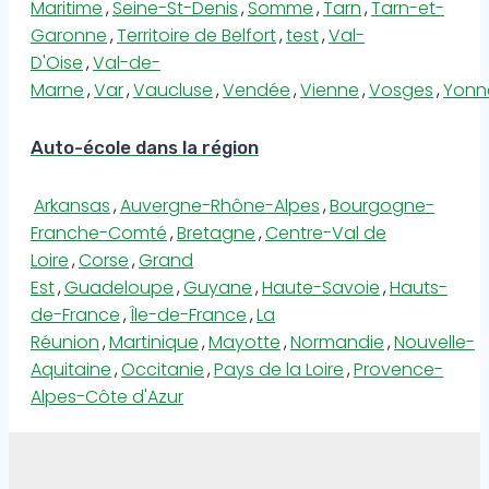
Maritime
,
Seine-St-Denis
,
Somme
,
Tarn
,
Tarn-et-
Garonne
,
Territoire de Belfort
,
test
,
Val-
D'Oise
,
Val-de-
Marne
,
Var
,
Vaucluse
,
Vendée
,
Vienne
,
Vosges
,
Yonn
Auto-école dans la région
Arkansas
,
Auvergne-Rhône-Alpes
,
Bourgogne-
Franche-Comté
,
Bretagne
,
Centre-Val de
Loire
,
Corse
,
Grand
Est
,
Guadeloupe
,
Guyane
,
Haute-Savoie
,
Hauts-
de-France
,
Île-de-France
,
La
Réunion
,
Martinique
,
Mayotte
,
Normandie
,
Nouvelle-
Aquitaine
,
Occitanie
,
Pays de la Loire
,
Provence-
Alpes-Côte d'Azur