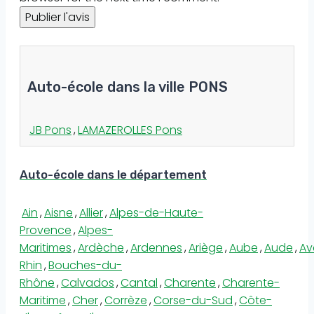
Auto-école dans la ville PONS
JB Pons
,
LAMAZEROLLES Pons
Auto-école dans le département
Ain
,
Aisne
,
Allier
,
Alpes-de-Haute-
Provence
,
Alpes-
Maritimes
,
Ardèche
,
Ardennes
,
Ariège
,
Aube
,
Aude
,
Av
Rhin
,
Bouches-du-
Rhône
,
Calvados
,
Cantal
,
Charente
,
Charente-
Maritime
,
Cher
,
Corrèze
,
Corse-du-Sud
,
Côte-