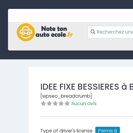
Skip
to
content
IDEE FIXE BESSIERES à
[wpseo_breadcrumb]
Aucun avis
Type of driver's license
Permis B