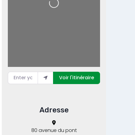
Loading...
Enter your location
Voir l'itinéraire
Adresse
80 avenue du pont