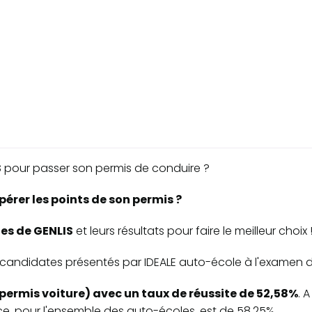
S
pour passer son permis de conduire ?
pérer les points de son permis ?
les de GENLIS
et leurs résultats pour faire le meilleur choix 
des candidates présentés par IDEALE auto-école à l'examen 
permis voiture) avec un taux de réussite de 52,58%
. 
e, pour l'ensemble des auto-écoles, est de 58,25%.