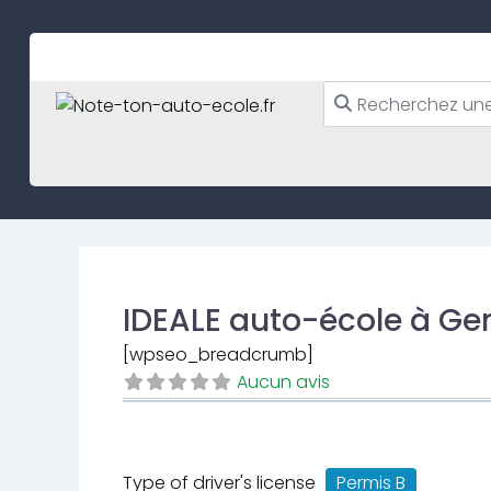
Skip
to
content
IDEALE auto-école à Gen
[wpseo_breadcrumb]
Aucun avis
Type of driver's license
Permis B