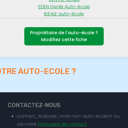
EDEN Genlis Auto-école
IDEALE auto-école
Propriétaire de l'auto-école ?
Modifiez cette fiche
OTRE AUTO-ECOLE ?
CONTACTEZ-NOUS
contact_Arobase_note-ton-auto-ecole.fr ou
via notre
formulaire de contact