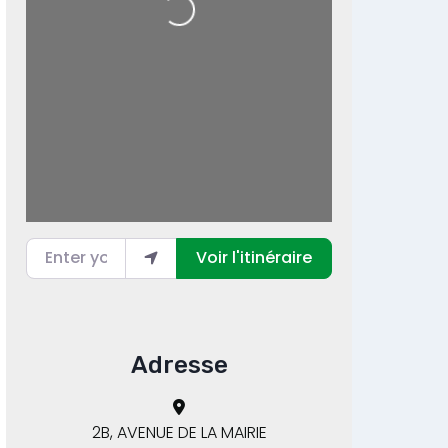
Loading...
Enter your location
Voir l'itinéraire
Adresse
2B, AVENUE DE LA MAIRIE