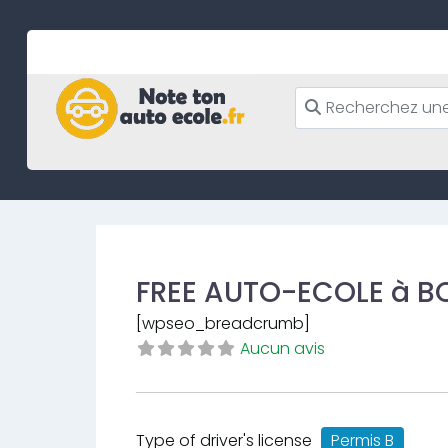
Skip
to
content
FREE AUTO-ECOLE à 
[wpseo_breadcrumb]
Aucun avis
Type of driver's license
Permis B