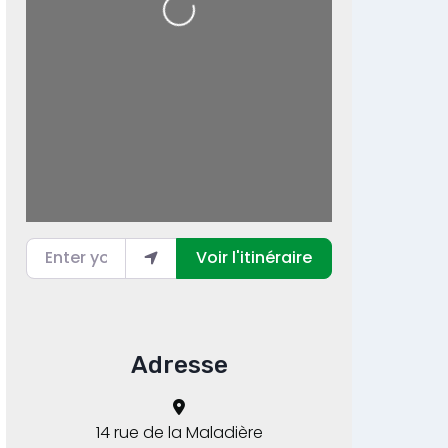
Enter your location
Voir l'itinéraire
Adresse
14 rue de la Maladière