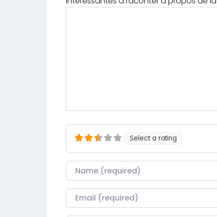
intéressantes à raconter à propos de la 
Select a rating
Nom
Courriel