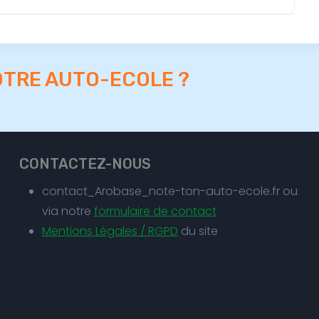
OTRE AUTO-ECOLE ?
CONTACTEZ-NOUS
contact_Arobase_note-ton-auto-ecole.fr ou
via notre
formulaire de contact
Mentions Légales / RGPD
du site