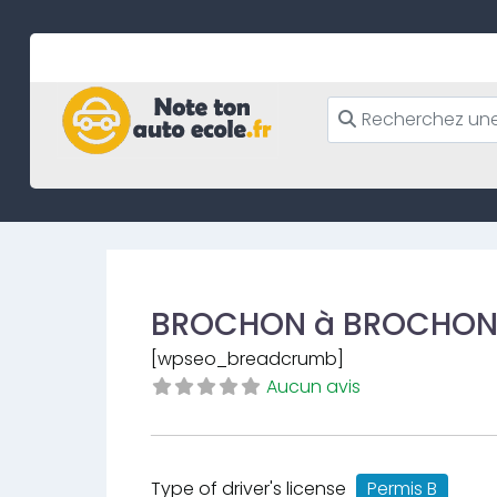
Skip
to
content
BROCHON à BROCHO
[wpseo_breadcrumb]
Aucun avis
Type of driver's license
Permis B