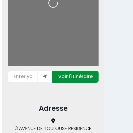
Enter your location
Voir l'itinéraire
Adresse
3 AVENUE DE TOULOUSE RESIDENCE