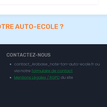
OTRE AUTO-ECOLE ?
CONTACTEZ-NOUS
contact_Arobase_note-ton-auto-ecole.fr ou
via notre
formulaire de contact
Mentions Légales / RGPD
du site