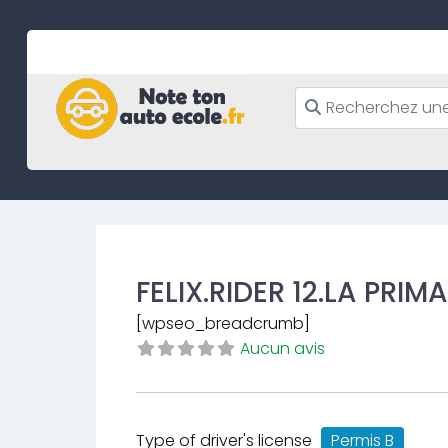
Skip
to
content
FELIX.RIDER 12.LA PRI
[wpseo_breadcrumb]
Aucun avis
Type of driver's license
Permis B