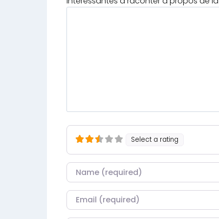
intéressantes à raconter à propos de la 
Select a rating
Nom
Courriel