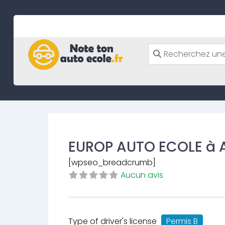
Skip
to
content
EUROP AUTO ECOLE à
[wpseo_breadcrumb]
Aucun avis
Type of driver's license
Permis B