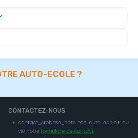
OTRE AUTO-ECOLE ?
CONTACTEZ-NOUS
contact_Arobase_note-ton-auto-ecole.fr ou
via notre
formulaire de contact