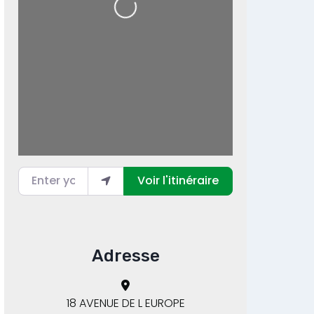
Enter your location
Voir l'itinéraire
Adresse
18 AVENUE DE L EUROPE