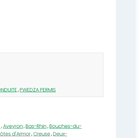
ONDUITE
,
PWEDZA PERMIS
e
,
Aveyron
,
Bas-Rhin
,
Bouches-du-
ôtes d'Armor
,
Creuse
,
Deux-