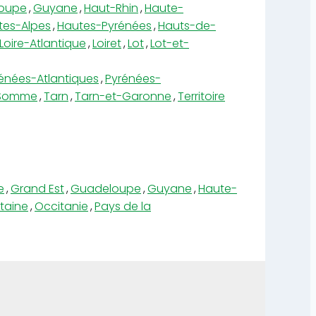
oupe
,
Guyane
,
Haut-Rhin
,
Haute-
tes-Alpes
,
Hautes-Pyrénées
,
Hauts-de-
Loire-Atlantique
,
Loiret
,
Lot
,
Lot-et-
énées-Atlantiques
,
Pyrénées-
Somme
,
Tarn
,
Tarn-et-Garonne
,
Territoire
e
,
Grand Est
,
Guadeloupe
,
Guyane
,
Haute-
taine
,
Occitanie
,
Pays de la