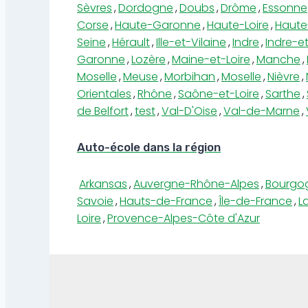
Sèvres
,
Dordogne
,
Doubs
,
Drôme
,
Essonne
Corse
,
Haute-Garonne
,
Haute-Loire
,
Haute
Seine
,
Hérault
,
Ille-et-Vilaine
,
Indre
,
Indre-et
Garonne
,
Lozère
,
Maine-et-Loire
,
Manche
,
Moselle
,
Meuse
,
Morbihan
,
Moselle
,
Nièvre
,
Orientales
,
Rhône
,
Saône-et-Loire
,
Sarthe
,
de Belfort
,
test
,
Val-D'Oise
,
Val-de-Marne
,
Auto-école dans la région
Arkansas
,
Auvergne-Rhône-Alpes
,
Bourgo
Savoie
,
Hauts-de-France
,
Île-de-France
,
L
Loire
,
Provence-Alpes-Côte d'Azur