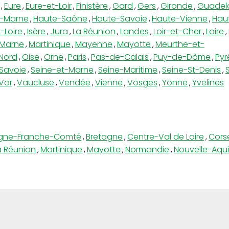
,
Eure
,
Eure-et-Loir
,
Finistère
,
Gard
,
Gers
,
Gironde
,
Guadel
-Marne
,
Haute-Saône
,
Haute-Savoie
,
Haute-Vienne
,
Hau
-Loire
,
Isère
,
Jura
,
La Réunion
,
Landes
,
Loir-et-Cher
,
Loire
,
Marne
,
Martinique
,
Mayenne
,
Mayotte
,
Meurthe-et-
Nord
,
Oise
,
Orne
,
Paris
,
Pas-de-Calais
,
Puy-de-Dôme
,
Pyr
Savoie
,
Seine-et-Marne
,
Seine-Maritime
,
Seine-St-Denis
,
Var
,
Vaucluse
,
Vendée
,
Vienne
,
Vosges
,
Yonne
,
Yvelines
gne-Franche-Comté
,
Bretagne
,
Centre-Val de Loire
,
Cors
a Réunion
,
Martinique
,
Mayotte
,
Normandie
,
Nouvelle-Aqui