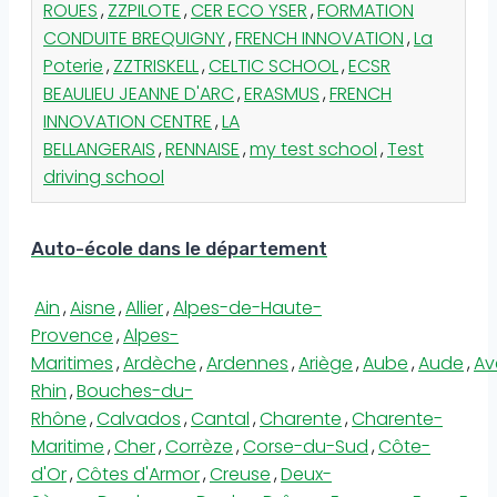
ROUES
,
ZZPILOTE
,
CER ECO YSER
,
FORMATION
CONDUITE BREQUIGNY
,
FRENCH INNOVATION
,
La
Poterie
,
ZZTRISKELL
,
CELTIC SCHOOL
,
ECSR
BEAULIEU JEANNE D'ARC
,
ERASMUS
,
FRENCH
INNOVATION CENTRE
,
LA
BELLANGERAIS
,
RENNAISE
,
my test school
,
Test
driving school
Auto-école dans le département
Ain
,
Aisne
,
Allier
,
Alpes-de-Haute-
Provence
,
Alpes-
Maritimes
,
Ardèche
,
Ardennes
,
Ariège
,
Aube
,
Aude
,
Av
Rhin
,
Bouches-du-
Rhône
,
Calvados
,
Cantal
,
Charente
,
Charente-
Maritime
,
Cher
,
Corrèze
,
Corse-du-Sud
,
Côte-
d'Or
,
Côtes d'Armor
,
Creuse
,
Deux-