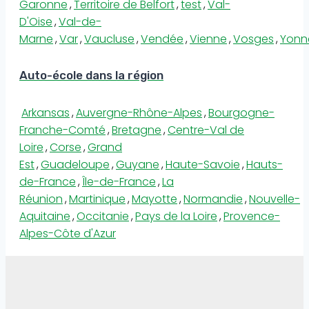
Garonne
,
Territoire de Belfort
,
test
,
Val-
D'Oise
,
Val-de-
Marne
,
Var
,
Vaucluse
,
Vendée
,
Vienne
,
Vosges
,
Yonn
Auto-école dans la région
Arkansas
,
Auvergne-Rhône-Alpes
,
Bourgogne-
Franche-Comté
,
Bretagne
,
Centre-Val de
Loire
,
Corse
,
Grand
Est
,
Guadeloupe
,
Guyane
,
Haute-Savoie
,
Hauts-
de-France
,
Île-de-France
,
La
Réunion
,
Martinique
,
Mayotte
,
Normandie
,
Nouvelle-
Aquitaine
,
Occitanie
,
Pays de la Loire
,
Provence-
Alpes-Côte d'Azur