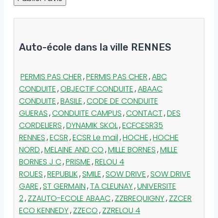
Auto-école dans la ville RENNES
PERMIS PAS CHER
,
PERMIS PAS CHER
,
ABC
CONDUITE
,
OBJECTIF CONDUITE
,
ABAAC
CONDUITE
,
BASILE
,
CODE DE CONDUITE
GUERAS
,
CONDUITE CAMPUS
,
CONTACT
,
DES
CORDELIERS
,
DYNAMIK SKOL
,
ECFCESR35
RENNES
,
ECSR
,
ECSR Le mail
,
HOCHE
,
HOCHE
NORD
,
MELAINE AND CO
,
MILLE BORNES
,
MILLE
BORNES J C
,
PRISME
,
RELOU 4
ROUES
,
REPUBLIK
,
SMILE
,
SOW DRIVE
,
SOW DRIVE
GARE
,
ST GERMAIN
,
TA CLEUNAY
,
UNIVERSITE
2
,
ZZAUTO-ECOLE ABAAC
,
ZZBREQUIGNY
,
ZZCER
ECO KENNEDY
,
ZZECO
,
ZZRELOU 4