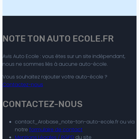
NOTE TON AUTO ECOLE.FR
Avis Auto Ecole : vous êtes sur un site indépendant,
nous ne sommes liés à aucune auto-école.
Vous souhaitez rajouter votre auto-école ?
Contactez-nous
CONTACTEZ-NOUS
contact_Arobase_note-ton-auto-ecole.fr ou via
notre
formulaire de contact
Mentions Légales / RGPD
du site