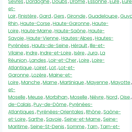
Sèvres
,
Dordogne
,
Doubs
,
Drôme
,
Essonne
,
Eure
,
Eure
et-
Loir
,
Finistère
,
Gard
,
Gers
,
Gironde
,
Guadeloupe
,
Guy
Rhin
,
Haute-Corse
,
Haute-Garonne
,
Haute-
Loire
,
Haute-Marne
,
Haute-Saône
,
Haute-
Savoie
,
Haute-Vienne
,
Hautes-Alpes
,
Hautes-
Pyrénées
,
Hauts-de-Seine
,
Hérault
,
Ille-et-
Vilaine
,
Indre
,
Indre-et-Loire
,
Isère
,
Jura
,
La
Réunion
,
Landes
,
Loir-et-Cher
,
Loire
,
Loire-
Atlantique
,
Loiret
,
Lot
,
Lot-et-
Garonne
,
Lozère
,
Maine-et-
Loire
,
Manche
,
Marne
,
Martinique
,
Mayenne
,
Mayotte
,
et-
Moselle
,
Meuse
,
Morbihan
,
Moselle
,
Nièvre
,
Nord
,
Oise
,
de-Calais
,
Puy-de-Dôme
,
Pyrénées-
Atlantiques
,
Pyrénées-Orientales
,
Rhône
,
Saône-
et-Loire
,
Sarthe
,
Savoie
,
Seine-et-Marne
,
Seine-
Maritime
,
Seine-St-Denis
,
Somme
,
Tarn
,
Tarn-et-