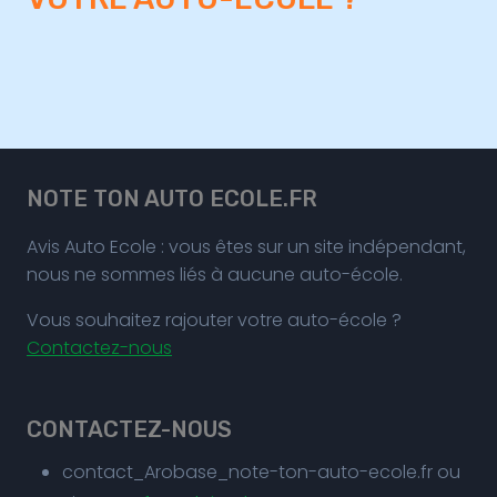
NOTE TON AUTO ECOLE.FR
Avis Auto Ecole : vous êtes sur un site indépendant,
nous ne sommes liés à aucune auto-école.
Vous souhaitez rajouter votre auto-école ?
Contactez-nous
CONTACTEZ-NOUS
contact_Arobase_note-ton-auto-ecole.fr ou