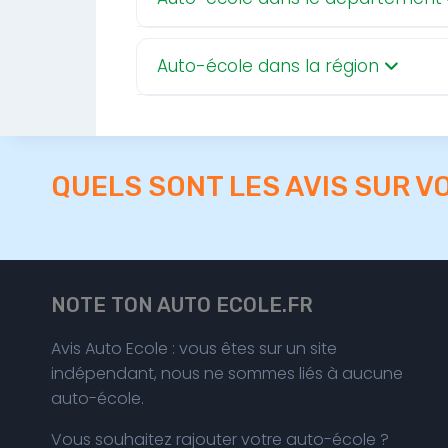
Auto-école dans la région
QUELS SONT LES AVIS SUR V
NOTE TON AUTO ECOLE.FR
Avis Auto Ecole : vous êtes sur un site
indépendant, nous ne sommes liés à aucune
auto-école.
Vous souhaitez rajouter votre auto-école ?