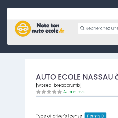
Skip
to
content
AUTO ECOLE NASSAU 
[wpseo_breadcrumb]
Aucun avis
Type of driver's license
Permis B