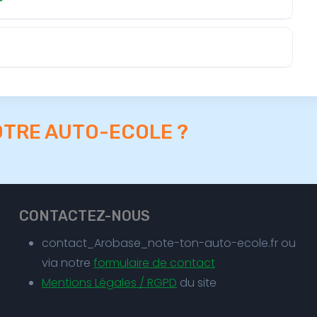
OTRE AUTO-ECOLE ?
CONTACTEZ-NOUS
contact_Arobase_note-ton-auto-ecole.fr ou
via notre
formulaire de contact
Mentions Légales / RGPD
du site