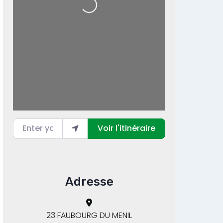
Loading...
Enter your location
Voir l'itinéraire
Adresse
23 FAUBOURG DU MENIL