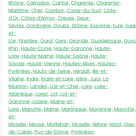
Rhône
,
Calvados
,
Cantal
,
Charente
,
Charente-
Maritime
,
Cher
,
Corrèze
,
Corse-du-Sud
,
Côte-
d'Or
,
Côtes d'Armor
,
Creuse
,
Deux-
Sèvres
,
Dordogne
,
Doubs
,
Drôme
,
Essonne
,
Eure
,
Eure
et-
Loir
,
Finistère
,
Gard
,
Gers
,
Gironde
,
Guadeloupe
,
Guy
Rhin
,
Haute-Corse
,
Haute-Garonne
,
Haute-
Loire
,
Haute-Marne
,
Haute-Saône
,
Haute-
Savoie
,
Haute-Vienne
,
Hautes-Alpes
,
Hautes-
Pyrénées
,
Hauts-de-Seine
,
Hérault
,
Ille-et-
Vilaine
,
Indre
,
Indre-et-Loire
,
Isère
,
Jura
,
La
Réunion
,
Landes
,
Loir-et-Cher
,
Loire
,
Loire-
Atlantique
,
Loiret
,
Lot
,
Lot-et-
Garonne
,
Lozère
,
Maine-et-
Loire
,
Manche
,
Marne
,
Martinique
,
Mayenne
,
Mayotte
,
et-
Moselle
,
Meuse
,
Morbihan
,
Moselle
,
Nièvre
,
Nord
,
Oise
,
de-Calais
,
Puy-de-Dôme
,
Pyrénées-