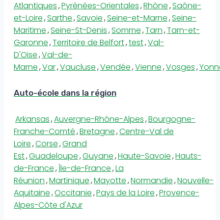
Atlantiques
,
Pyrénées-Orientales
,
Rhône
,
Saône-
et-Loire
,
Sarthe
,
Savoie
,
Seine-et-Marne
,
Seine-
Maritime
,
Seine-St-Denis
,
Somme
,
Tarn
,
Tarn-et-
Garonne
,
Territoire de Belfort
,
test
,
Val-
D'Oise
,
Val-de-
Marne
,
Var
,
Vaucluse
,
Vendée
,
Vienne
,
Vosges
,
Yonn
Auto-école dans la région
Arkansas
,
Auvergne-Rhône-Alpes
,
Bourgogne-
Franche-Comté
,
Bretagne
,
Centre-Val de
Loire
,
Corse
,
Grand
Est
,
Guadeloupe
,
Guyane
,
Haute-Savoie
,
Hauts-
de-France
,
Île-de-France
,
La
Réunion
,
Martinique
,
Mayotte
,
Normandie
,
Nouvelle-
Aquitaine
,
Occitanie
,
Pays de la Loire
,
Provence-
Alpes-Côte d'Azur