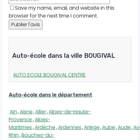
Save my name, email, and website in this
browser for the next time I comment.
Auto-école dans la ville BOUGIVAL
AUTO ECOLE BOUGIVAL CENTRE
Auto-école dans le département
Ain
,
Aisne
,
Allier
,
Alpes-de-Haute-
Provence
,
Alpes-
Maritimes
,
Ardèche
,
Ardennes
,
Ariège
,
Aube
,
Aude
,
Av
Rhin
,
Bouches-du-