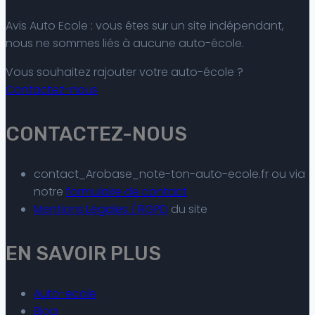
Avis Auto Ecole : vous êtes sur un site indépendant,
nous ne sommes liés à aucune auto-école.
Vous souhaitez rajouter votre auto-école ?
Contactez-nous
CONTACTEZ-NOUS
contact_Arobase_note-ton-auto-ecole.fr ou via
notre
formulaire de contact
Mentions Légales / RGPD
du site
EN SAVOIR PLUS
Auto-ecole
Blog