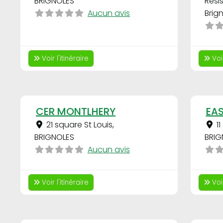
BRIGNOLES
Rési
Aucun avis
Brig
Voir l'itinéraire
Voir
Favori
CER MONTLHERY
EAS
21 square St Louis
,
1
BRIGNOLES
BRIG
Aucun avis
Voir l'itinéraire
Voir