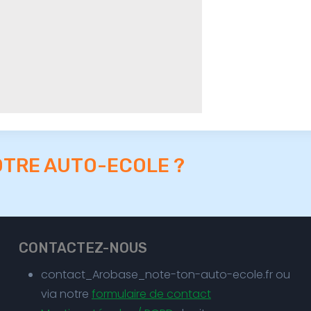
OTRE AUTO-ECOLE ?
CONTACTEZ-NOUS
contact_Arobase_note-ton-auto-ecole.fr ou
via notre
formulaire de contact