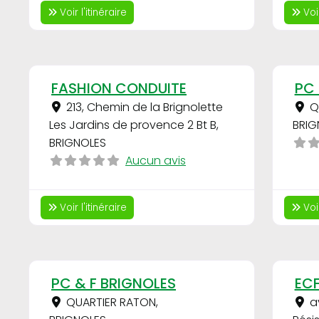
Voir l'itinéraire
Voir
Favori
FASHION CONDUITE
PC 
213, Chemin de la Brignolette
Q
Les Jardins de provence 2 Bt B
,
BRIG
BRIGNOLES
Aucun avis
Voir l'itinéraire
Voir
Favori
PC & F BRIGNOLES
ECF
QUARTIER RATON
,
a