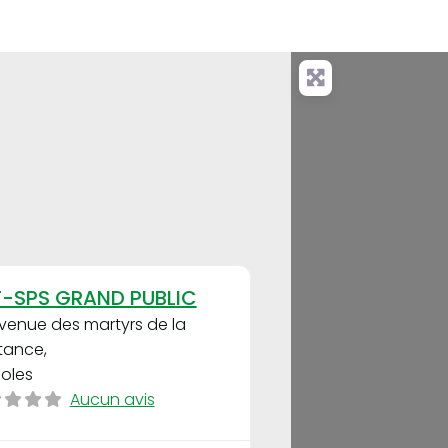
Favori
F-SPS GRAND PUBLIC
venue des martyrs de la
stance
,
noles
Aucun avis