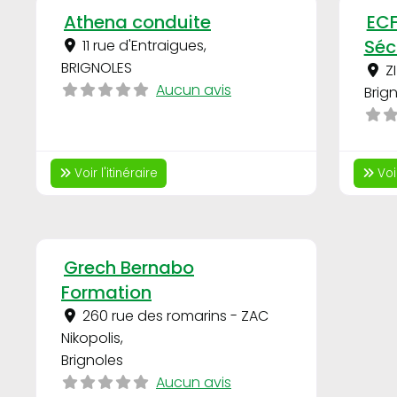
Favori
Athena conduite
ECF
Séc
11 rue d'Entraigues
,
BRIGNOLES
Z
Aucun avis
Brig
Voir l'itinéraire
Voir
Favori
Grech Bernabo
Formation
260 rue des romarins - ZAC
Nikopolis
,
Brignoles
Aucun avis