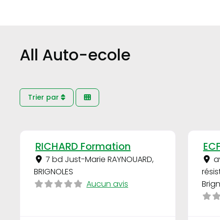
All Auto-ecole
Trier par
Favori
RICHARD Formation
EC
7 bd Just-Marie RAYNOUARD
,
a
BRIGNOLES
rési
Aucun avis
Brig