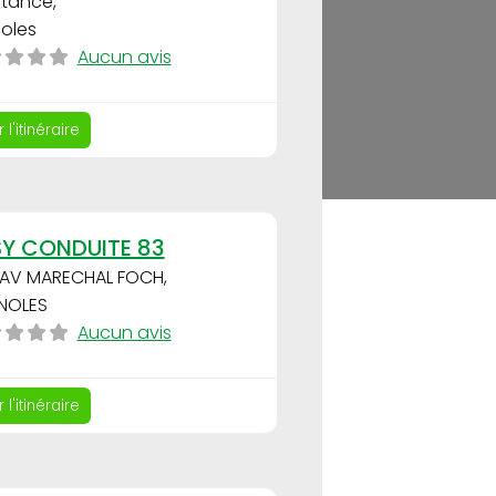
stance
,
noles
Aucun avis
 l'itinéraire
Favori
Y CONDUITE 83
1 AV MARECHAL FOCH
,
NOLES
Aucun avis
 l'itinéraire