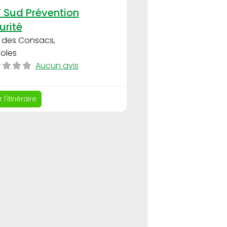
Favori
 Sud Prévention
urité
I des Consacs
,
noles
Aucun avis
 l'itinéraire