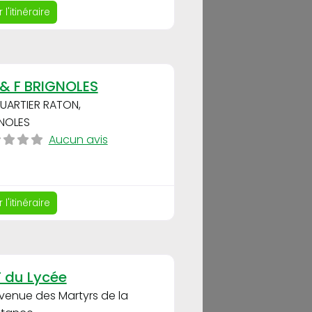
 l'itinéraire
Favori
& F BRIGNOLES
UARTIER RATON
,
NOLES
Aucun avis
 l'itinéraire
Favori
 du Lycée
venue des Martyrs de la