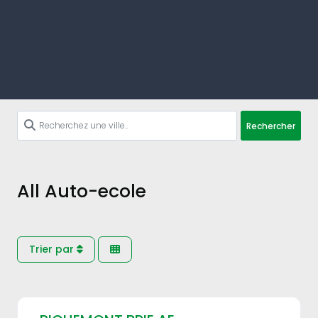
Rechercher
All Auto-ecole
Trier par
Fav