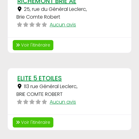
RICHEMONT BRIE AE
25, rue du Général Leclerc
,
Brie Comte Robert
Aucun avis
Voir l'itinéraire
Fav
ELITE 5 ETOILES
113 rue Général Leclerc
,
BRIE COMTE ROBERT
Aucun avis
Voir l'itinéraire