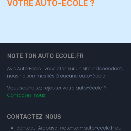
VOTRE AUTO-ECOLE ?
NOTE TON AUTO ECOLE.FR
Avis Auto Ecole : vous êtes sur un site indépendant,
nous ne sommes liés à aucune auto-école.
Vous souhaitez rajouter votre auto-école ?
Contactez-nous
CONTACTEZ-NOUS
contact_Arobase_note-ton-auto-ecole.fr ou