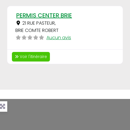
Fav
PERMIS CENTER BRIE
21 RUE PASTEUR
,
BRIE COMTE ROBERT
Aucun avis
Voir l'itinéraire