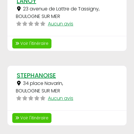
LANOY
23 avenue de Lattre de Tassigny
,
BOULOGNE SUR MER
Aucun avis
Voir l'itinéraire
Fav
STEPHANOISE
34 place Navarin
,
BOULOGNE SUR MER
Aucun avis
Voir l'itinéraire