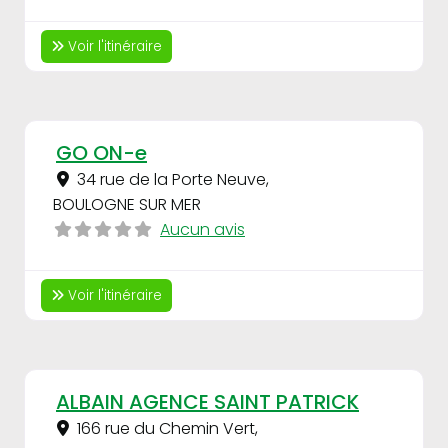
Voir l'itinéraire
Fav
GO ON-e
34 rue de la Porte Neuve
,
BOULOGNE SUR MER
Aucun avis
Voir l'itinéraire
Fav
ALBAIN AGENCE SAINT PATRICK
166 rue du Chemin Vert
,