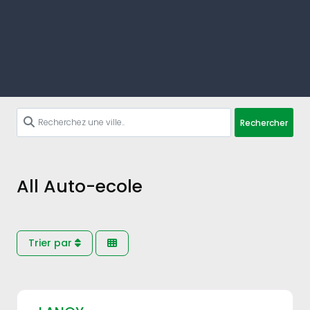
Rechercher
All Auto-ecole
Trier par
Fav