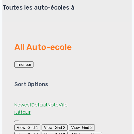
Toutes les auto-écoles à
All Auto-ecole
Trier par
Sort Options
Newest
Défaut
Note
Ville
Défaut
View: Grid 1
View: Grid 2
View: Grid 3