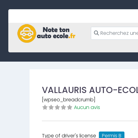
Skip
to
content
VALLAURIS AUTO-ECOL
[wpseo_breadcrumb]
Aucun avis
Type of driver's license
Permis B