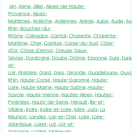
Ain
,
Aisne
,
Allier
,
Alpes-de-Haute-
Provence
,
Alpes-
Maritimes
,
Ardèche
,
Ardennes
,
Ariège
,
Aube
,
Aude
,
Av
Rhin
,
Bouches-du-
Rhône
,
Calvados
,
Cantal
,
Charente
,
Charente-
Maritime
,
Cher
,
Corrèze
,
Corse-du-Sud
,
Côte-
d'Or
,
Côtes d'Armor
,
Creuse
,
Deux-
Sèvres
,
Dordogne
,
Doubs
,
Drôme
,
Essonne
,
Eure
,
Eure
et-
Loir
,
Finistère
,
Gard
,
Gers
,
Gironde
,
Guadeloupe
,
Guy
Rhin
,
Haute-Corse
,
Haute-Garonne
,
Haute-
Loire
,
Haute-Marne
,
Haute-Saône
,
Haute-
Savoie
,
Haute-Vienne
,
Hautes-Alpes
,
Hautes-
Pyrénées
,
Hauts-de-Seine
,
Hérault
,
Ille-et-
Vilaine
,
Indre
,
Indre-et-Loire
,
Isère
,
Jura
,
La
Réunion
,
Landes
,
Loir-et-Cher
,
Loire
,
Loire-
Atlantique
,
Loiret
,
Lot
,
Lot-et-
Garonne
,
Lozère
,
Maine-et-