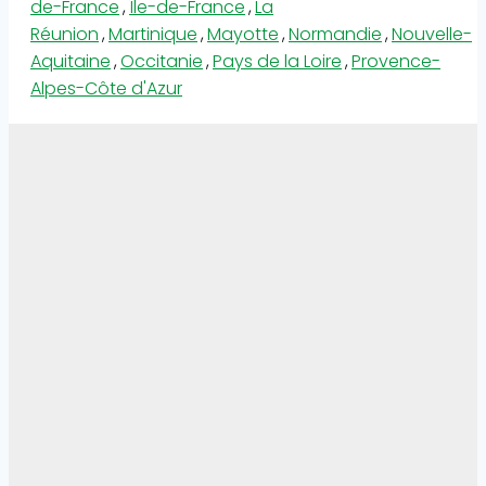
de-France
,
Île-de-France
,
La
Réunion
,
Martinique
,
Mayotte
,
Normandie
,
Nouvelle-
Aquitaine
,
Occitanie
,
Pays de la Loire
,
Provence-
Alpes-Côte d'Azur