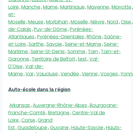
Loire
,
Manche
,
Marne
,
Martinique
,
Mayenne
,
Mayotte
,
et-
Moselle
,
Meuse
,
Morbihan
,
Moselle
,
Nièvre
,
Nord
,
Oise
,
de-Calais
,
Puy-de-Dôme
,
Pyrénées-
Atlantiques
,
Pyrénées-Orientales
,
Rhône
,
Saône-
et-Loire
,
Sarthe
,
Savoie
,
Seine-et-Marne
,
Seine-
Maritime
,
Seine-St-Denis
,
Somme
,
Tarn
,
Tarn-et-
Garonne
,
Territoire de Belfort
,
test
,
Val-
D'Oise
,
Val-de-
Marne
,
Var
,
Vaucluse
,
Vendée
,
Vienne
,
Vosges
,
Yonn
Auto-école dans la région
Arkansas
,
Auvergne-Rhône-Alpes
,
Bourgogne-
Franche-Comté
,
Bretagne
,
Centre-Val de
Loire
,
Corse
,
Grand
Est
,
Guadeloupe
,
Guyane
,
Haute-Savoie
,
Hauts-