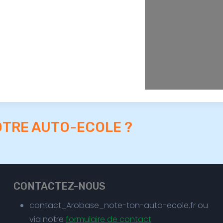
OTRE AUTO-ECOLE ?
CONTACTEZ-NOUS
contact_Arobase_note-ton-auto-ecole.fr ou
via notre
formulaire de contact