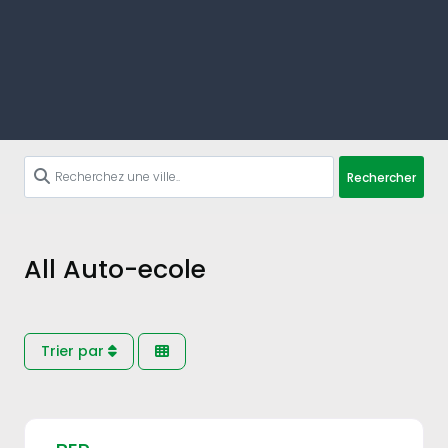
Rechercher
All Auto-ecole
Trier par
Fav